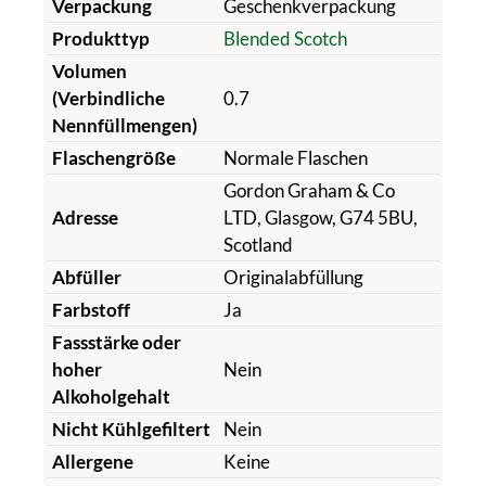
Verpackung
Geschenkverpackung
Produkttyp
Blended Scotch
Volumen
(Verbindliche
0.7
Nennfüllmengen)
Flaschengröße
Normale Flaschen
Gordon Graham & Co
Adresse
LTD, Glasgow, G74 5BU,
Scotland
Abfüller
Originalabfüllung
Farbstoff
Ja
Fassstärke oder
hoher
Nein
Alkoholgehalt
Nicht Kühlgefiltert
Nein
Allergene
Keine