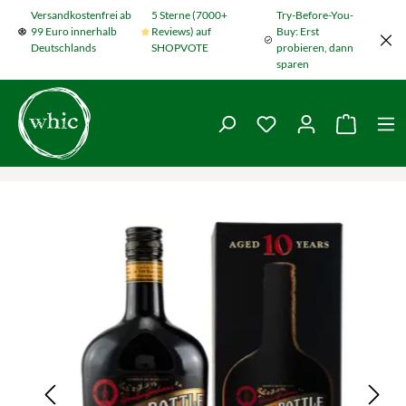
Versandkostenfrei ab
5 Sterne (7000+
Try-Before-You-
Zum Hauptinhalt springen
99 Euro innerhalb
Reviews) auf
Buy: Erst
Deutschlands
SHOPVOTE
probieren, dann
sparen
Du hast 0 Produkte
Warenko
Bildergalerie überspringen