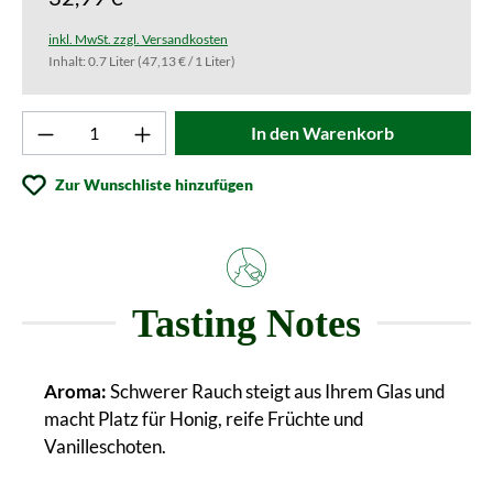
inkl. MwSt. zzgl. Versandkosten
Inhalt:
0.7 Liter
(47,13 € / 1 Liter)
Produkt Anzahl: Gib den gewünschten Wert ei
In den Warenkorb
Zur Wunschliste hinzufügen
Tasting Notes
Aroma:
Schwerer Rauch steigt aus Ihrem Glas und
macht Platz für Honig, reife Früchte und
Vanilleschoten.