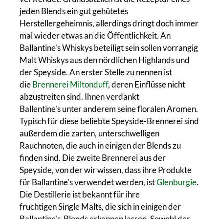
jeden Blends ein gut gehütetes
Herstellergeheimnis, allerdings dringt doch immer
mal wieder etwas an die Öffentlichkeit. An
Ballantine's Whiskys beteiligt sein sollen vorrangig
Malt Whiskys aus den nördlichen Highlands und
der Speyside. An erster Stelle zu nennen ist
die
Brennerei Miltonduff
, deren Einflüsse nicht
abzustreiten sind. Ihnen verdankt
Ballentine's unter anderem seine floralen Aromen.
Typisch für diese beliebte Speyside-Brennerei sind
außerdem die zarten, unterschwelligen
Rauchnoten, die auch in einigen der Blends zu
finden sind. Die zweite Brennerei aus der
Speyside, von der wir wissen, dass ihre Produkte
für Ballantine's verwendet werden, ist
Glenburgie
.
Die Destillerie ist bekannt für ihre
fruchtigen Single Malts, die sich in einigen der
Ballantine's-Blends erkennen lassen. Sowohl der