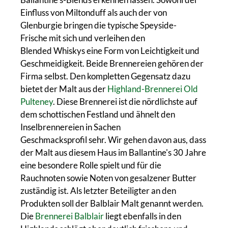
Einfluss von Miltonduff als auch der von
Glenburgie bringen die typische Speyside-
Frische mit sich und verleihen den
Blended Whiskys eine Form von Leichtigkeit und
Geschmeidigkeit. Beide Brennereien gehören der
Firma selbst. Den kompletten Gegensatz dazu
bietet der Malt aus der
Highland-Brennerei Old
Pulteney
. Diese Brennerei ist die nördlichste auf
dem schottischen Festland und ähnelt den
Inselbrennereien in Sachen
Geschmacksprofil sehr. Wir gehen davon aus, dass
der Malt aus diesem Haus im Ballantine's 30 Jahre
eine besondere Rolle spielt und für die
Rauchnoten sowie Noten von gesalzener Butter
zuständig ist. Als letzter Beteiligter an den
Produkten soll der Balblair Malt genannt werden.
Die
Brennerei Balblair
liegt ebenfalls in den