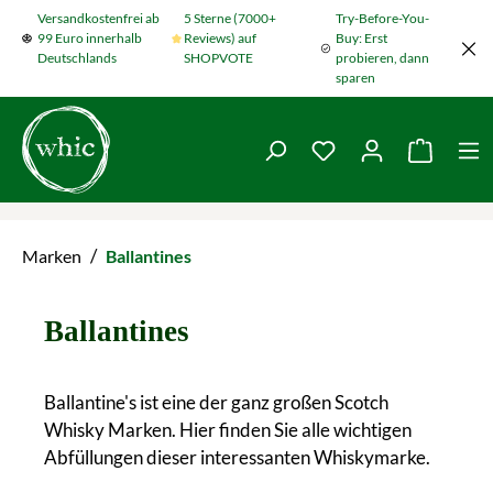
Versandkostenfrei ab
5 Sterne (7000+
Try-Before-You-
Zum Hauptinhalt springen
99 Euro innerhalb
Reviews) auf
Buy: Erst
Deutschlands
SHOPVOTE
probieren, dann
sparen
Du hast 0 Produkte
Warenko
/
Marken
Ballantines
Ballantines
Ballantine's ist eine der ganz großen Scotch
Whisky Marken. Hier finden Sie alle wichtigen
Abfüllungen dieser interessanten Whiskymarke.