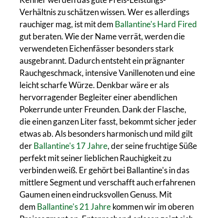
Verhältnis zu schätzen wissen. Wer es allerdings
rauchiger mag, ist mit dem
Ballantine's Hard Fired
gut beraten. Wie der Name verrät, werden die
verwendeten Eichenfässer besonders stark
ausgebrannt. Dadurch entsteht ein prägnanter
Rauchgeschmack, intensive Vanillenoten und eine
leicht scharfe Würze. Denkbar wäre er als
hervorragender Begleiter einer abendlichen
Pokerrunde unter Freunden. Dank der Flasche,
die einen ganzen Liter fasst, bekommt sicher jeder
etwas ab. Als besonders harmonisch und mild gilt
der
Ballantine's 17 Jahre
, der seine fruchtige Süße
perfekt mit seiner lieblichen Rauchigkeit zu
verbinden weiß. Er gehört bei Ballantine's in das
mittlere Segment und verschafft auch erfahrenen
Gaumen einen eindrucksvollen Genuss. Mit
dem
Ballantine's 21 Jahre
kommen wir im oberen