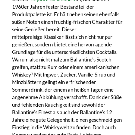
1960er Jahren fester Bestandteil der
Produktpalette ist. Er hält neben seinen ebenfalls
süßen Noten einen fruchtig-frischen Charakter für
seine Genießer bereit. Dieser
mittelpreisige Klassiker lässt sich nicht nur pur
genießen, sondern bietet eine hervorragende
Grundlage für die unterschiedlichsten Cocktails.
Warum also nicht mal zum Ballantine's Scotch
greifen, statt zu Rum oder einem amerikanischen
Whiskey? Mit Ingwer, Zucker, Vanille-Sirup und
Minzblättern gelingt ein erfrischender
Sommerdrink, der einem an heißen Tagen eine
angenehme Abkühlung verschafft. Dank der Süße
und fehlenden Rauchigkeit sind sowohl der
Ballantine's Finest als auch der Ballantine's 12
Jahre eine gute Gelegenheit, einen geschmeidigen
Einstieg in die Whiskywelt zu finden. Doch auch
Kenner werden das gute Preis-Leistungs-