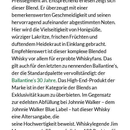
Preissegment an. Entsprechend erlesen zeigt sich
dieser Blend. Er überzeugt mit einer
bemerkenswerten Geschmeidigkeit und seinen
hervorragend aufeinander abgestimmten Noten.
Hier wird die Vielseitigkeit von Honigsüße,
würziger Lakritze, frischen Früchten und
duftendem Heidekraut in Einklang gebracht.
Empfehlenswert ist dieser komplexe Blended
Whisky vor allem für erprobte Whiskyfans. Das
gilt auch für den letzten zu nennenden Ballantine's,
der die Standardpalette vervollständigt: der
Ballantine's 30 Jahre
. Das High-End-Produkt der
Marke ist in der Kategorie der Blends an
Exklusivität kaum zu überbieten. Im Gegensatz
zur edelsten Abfüllung bei Johnnie Walker – dem
Johnnie Walker Blue Label – hat dieser Whisky
eine Altersangabe, die
seine Hochwertigkeit beweist. Whiskylegende Jim