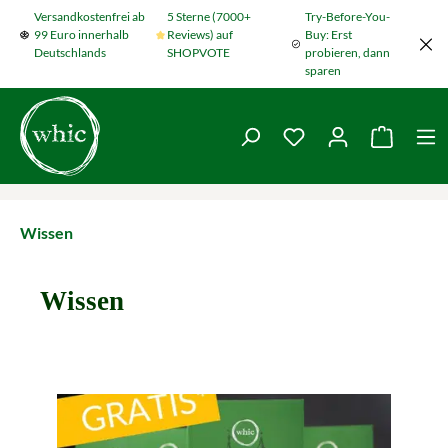
Versandkostenfrei ab
5 Sterne (7000+
Try-Before-You-
Zum Hauptinhalt springen
99 Euro innerhalb
Reviews) auf
Buy: Erst
Deutschlands
SHOPVOTE
probieren, dann
sparen
Du hast 0 Produkte
Warenko
Wissen
Wissen