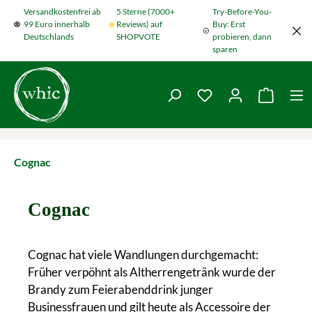
Versandkostenfrei ab
5 Sterne (7000+
Try-Before-You-
Zum Hauptinhalt springen
99 Euro innerhalb
Reviews) auf
Buy: Erst
Deutschlands
SHOPVOTE
probieren, dann
sparen
Du hast 0 Produkte
Warenko
Cognac
Cognac
Cognac hat viele Wandlungen durchgemacht:
Früher verpöhnt als Altherrengetränk wurde der
Brandy zum Feierabenddrink junger
Businessfrauen und gilt heute als Accessoire der