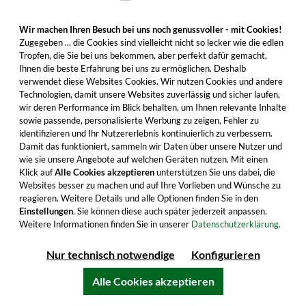
Wir machen Ihren Besuch bei uns noch genussvoller - mit Cookies!
Zugegeben ... die Cookies sind vielleicht nicht so lecker wie die edlen
Tropfen, die Sie bei uns bekommen, aber perfekt dafür gemacht,
Ihnen die beste Erfahrung bei uns zu ermöglichen. Deshalb
verwendet diese Websites Cookies. Wir nutzen Cookies und andere
Technologien, damit unsere Websites zuverlässig und sicher laufen,
Vallein Tercinier 2023 Très Vieux Cognac
wir deren Performance im Blick behalten, um Ihnen relevante Inhalte
Petite Champagne Lot 83 Single Cask No.
sowie passende, personalisierte Werbung zu zeigen, Fehler zu
0228
identifizieren und Ihr Nutzererlebnis kontinuierlich zu verbessern.
Die Einzelfassabfüllung reifte besonders lang im
Damit das funktioniert, sammeln wir Daten über unsere Nutzer und
Eichenfass und begeistert mit intensivem
wie sie unsere Angebote auf welchen Geräten nutzen. Mit einen
Geschmack. Für besondere Momente ordern.
Klick auf
Alle Cookies akzeptieren
unterstützen Sie uns dabei, die
Websites besser zu machen und auf Ihre Vorlieben und Wünsche zu
reagieren. Weitere Details und alle Optionen finden Sie in den
134,99 €
Einstellungen
. Sie können diese auch später jederzeit anpassen.
Inhalt: 0.7 Liter (192,84 €/Liter)
Weitere Informationen finden Sie in unserer
Datenschutzerklärung.
inkl. MwSt. zzgl. Versandkosten
Nur technisch notwendige
Konfigurieren
Alle Cookies akzeptieren
In den Warenkorb