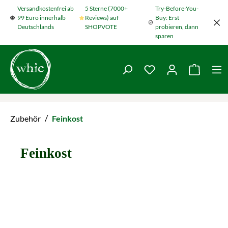
Versandkostenfrei ab
5 Sterne (7000+
Try-Before-You-
Zum Hauptinhalt springen
99 Euro innerhalb
Reviews) auf
Buy: Erst
Deutschlands
SHOPVOTE
probieren, dann
sparen
Du hast 0 Produkte
Warenko
/
Zubehör
Feinkost
Feinkost