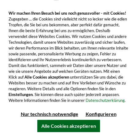
Wir machen Ihren Besuch bei uns noch genussvoller - mit Cookies!
Zugegeben ... die Cookies sind vielleicht nicht so lecker wie die edlen
Tropfen, die Sie bei uns bekommen, aber perfekt dafür gemacht,
Ihnen die beste Erfahrung bei uns zu ermöglichen. Deshalb
verwendet diese Websites Cookies. Wir nutzen Cookies und andere
Technologien, damit unsere Websites zuverlässig und sicher laufen,
Okami 4 Jahre Mizunara Casks Finish
wir deren Performance im Blick behalten, um Ihnen relevante Inhalte
sowie passende, personalisierte Werbung zu zeigen, Fehler zu
identifizieren und Ihr Nutzererlebnis kontinuierlich zu verbessern.
Entdecken Sie japanischen Malt Whisky mit
Damit das funktioniert, sammeln wir Daten über unsere Nutzer und
wie sie unsere Angebote auf welchen Geräten nutzen. Mit einen
einjähriger Nachreifung in kostbaren Mizunara-
Klick auf
Alle Cookies akzeptieren
unterstützen Sie uns dabei, die
Eichenfässern. Gleich zugreifen!
Websites besser zu machen und auf Ihre Vorlieben und Wünsche zu
reagieren. Weitere Details und alle Optionen finden Sie in den
40,99 €
Einstellungen
. Sie können diese auch später jederzeit anpassen.
Weitere Informationen finden Sie in unserer
Inhalt: 0.7 Liter (58,56 €/Liter)
Datenschutzerklärung.
inkl. MwSt. zzgl. Versandkosten
Nur technisch notwendige
Konfigurieren
Alle Cookies akzeptieren
In den Warenkorb