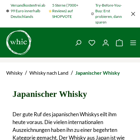
Versandkostenfrei ab
5 Sterne (7000+
Try-Before-You-
Zum Hauptinhalt springen
99 Euro innerhalb
Reviews) auf
Buy: Erst
Deutschlands
SHOPVOTE
probieren, dann
sparen
Du hast 0 Produkte
Warenko
/
/
Whisky
Whisky nach Land
Japanischer Whisky
Japanischer Whisky
Der gute Ruf des japanischen Whiskys eilt ihm
heute voraus. Die vielen internationalen
Auszeichnungen haben ihn zu einer begehrten
Kategorie gemacht. Der Whisky aus Japan ist wie