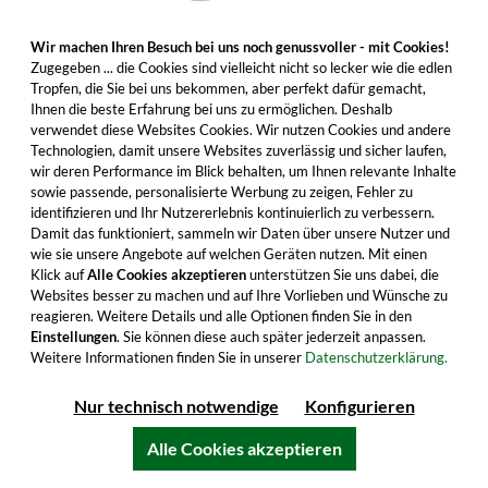
Wir machen Ihren Besuch bei uns noch genussvoller - mit Cookies!
Zugegeben ... die Cookies sind vielleicht nicht so lecker wie die edlen
Tropfen, die Sie bei uns bekommen, aber perfekt dafür gemacht,
Ihnen die beste Erfahrung bei uns zu ermöglichen. Deshalb
verwendet diese Websites Cookies. Wir nutzen Cookies und andere
Technologien, damit unsere Websites zuverlässig und sicher laufen,
wir deren Performance im Blick behalten, um Ihnen relevante Inhalte
sowie passende, personalisierte Werbung zu zeigen, Fehler zu
identifizieren und Ihr Nutzererlebnis kontinuierlich zu verbessern.
Damit das funktioniert, sammeln wir Daten über unsere Nutzer und
wie sie unsere Angebote auf welchen Geräten nutzen. Mit einen
Klick auf
Alle Cookies akzeptieren
unterstützen Sie uns dabei, die
Websites besser zu machen und auf Ihre Vorlieben und Wünsche zu
Millstone Peated PX Sherry Cask Set mit 2
reagieren. Weitere Details und alle Optionen finden Sie in den
Gläsern (350ml)
Einstellungen
. Sie können diese auch später jederzeit anpassen.
Weitere Informationen finden Sie in unserer
Datenschutzerklärung.
Kräftiger Rauch und fruchtige Sherryaromen im
tollen Tasting-Set. Jetzt verschenken oder selbst
Nur technisch notwendige
Konfigurieren
verkosten!
Alle Cookies akzeptieren
43,99 €