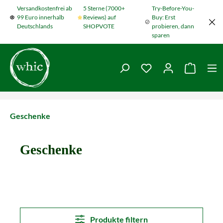
Versandkostenfrei ab
5 Sterne (7000+
Try-Before-You-
Zum Hauptinhalt springen
99 Euro innerhalb
Reviews) auf
Buy: Erst
Deutschlands
SHOPVOTE
probieren, dann
sparen
Du hast 0 Produkte
Warenko
Geschenke
Geschenke
Produkte filtern