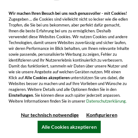
fruchtigen Aroma aus Orangen. Jetzt in der
praktischen Probierflasche bestellen.
Wir machen Ihren Besuch bei uns noch genussvoller - mit Cookies!
Zugegeben ... die Cookies sind vielleicht nicht so lecker wie die edlen
6,99 €
Tropfen, die Sie bei uns bekommen, aber perfekt dafür gemacht,
Ihnen die beste Erfahrung bei uns zu ermöglichen. Deshalb
Inhalt: 0.05 Liter (139,80 €/Liter)
verwendet diese Websites Cookies. Wir nutzen Cookies und andere
inkl. MwSt. zzgl. Versandkosten
Technologien, damit unsere Websites zuverlässig und sicher laufen,
wir deren Performance im Blick behalten, um Ihnen relevante Inhalte
sowie passende, personalisierte Werbung zu zeigen, Fehler zu
identifizieren und Ihr Nutzererlebnis kontinuierlich zu verbessern.
Damit das funktioniert, sammeln wir Daten über unsere Nutzer und
In den Warenkorb
wie sie unsere Angebote auf welchen Geräten nutzen. Mit einen
Klick auf
Alle Cookies akzeptieren
unterstützen Sie uns dabei, die
Alle Produktmerkmale
Websites besser zu machen und auf Ihre Vorlieben und Wünsche zu
reagieren. Weitere Details und alle Optionen finden Sie in den
Einstellungen
. Sie können diese auch später jederzeit anpassen.
Weitere Informationen finden Sie in unserer
Datenschutzerklärung.
Nur technisch notwendige
Konfigurieren
Alle Cookies akzeptieren