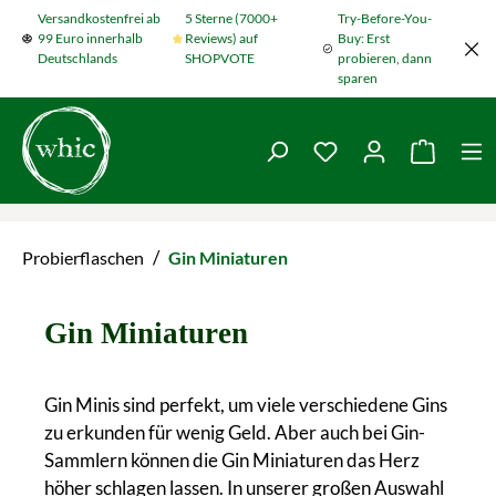
Versandkostenfrei ab
5 Sterne (7000+
Try-Before-You-
Zum Hauptinhalt springen
99 Euro innerhalb
Reviews) auf
Buy: Erst
Deutschlands
SHOPVOTE
probieren, dann
sparen
Du hast 0 Produkte
Warenko
/
Probierflaschen
Gin Miniaturen
Gin Miniaturen
Gin Minis sind perfekt, um viele verschiedene Gins
zu erkunden für wenig Geld. Aber auch bei Gin-
Sammlern können die Gin Miniaturen das Herz
höher schlagen lassen. In unserer großen Auswahl