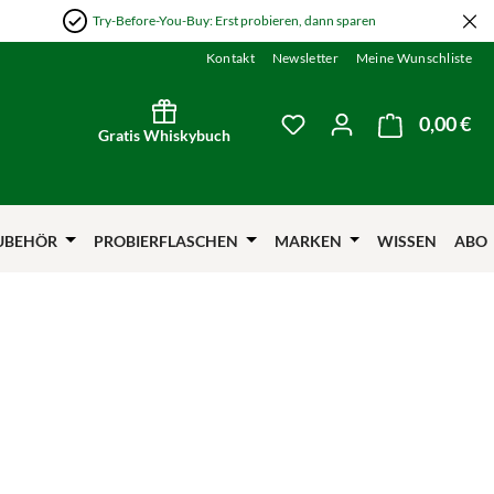
Try-Before-You-Buy: Erst probieren, dann sparen
Kontakt
Newsletter
Meine Wunschliste
0,00 €
Wa
Du hast 0 Produkte auf
Gratis Whiskybuch
UBEHÖR
PROBIERFLASCHEN
MARKEN
WISSEN
ABO