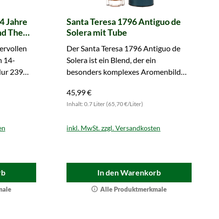
4 Jahre
Santa Teresa 1796 Antiguo de
nd The
Solera mit Tube
dd)
ervollen
Der Santa Teresa 1796 Antiguo de
m 14-
Solera ist ein Blend, der ein
Nur 239
besonders komplexes Aromenbild
besonderes
aufweist. Greifen Sie gleich zu.
45,99 €
Inhalt: 0.7 Liter (65,70 €/Liter)
en
inkl. MwSt. zzgl. Versandkosten
rb
In den Warenkorb
male
Alle Produktmerkmale