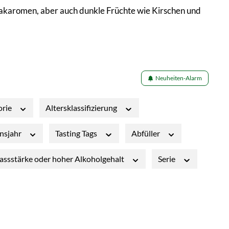
akaromen, aber auch dunkle Früchte wie Kirschen und
Neuheiten-Alarm
orie
Altersklassifizierung
onsjahr
Tasting Tags
Abfüller
assstärke oder hoher Alkoholgehalt
Serie