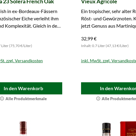
 23 Solera French Oak
Vieux Agricole
ish in ex-Bordeaux-Fässern
Ein tropischer, sehr alter 
nzösischer Eiche verleiht ihm
Röst- und Gewürznoten. K
nd Komplexität. Gleich in den
jetzt Genuss aus Martiniq
orb legen.
32,99 €
7 Liter (75,70 €/Liter)
Inhalt: 0.7 Liter (47,13 €/Liter)
St. zzgl. Versandkosten
inkl. MwSt. zzgl. Versandkost
In den Warenkorb
In den Warenko
Alle Produktmerkmale
Alle Produktmerk