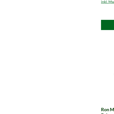
inkl. Mw
Ron M