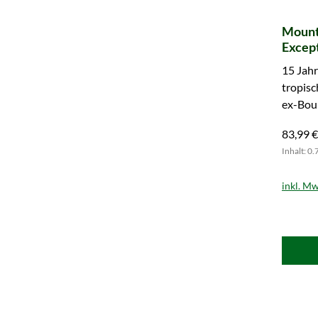
Mount
Excep
15 Jahr
tropisc
ex-Bour
und ge
83,99 €
Inhalt: 0.
inkl. Mw