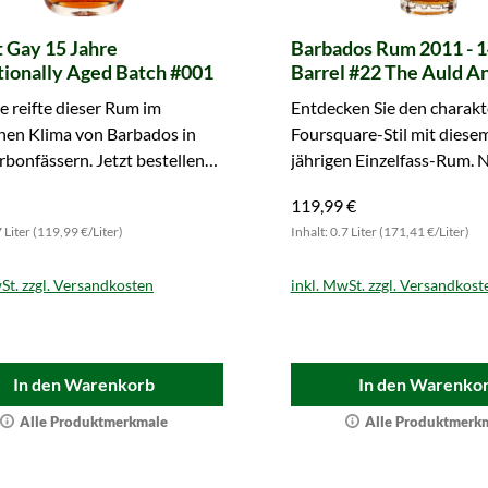
 Gay 15 Jahre
Barbados Rum 2011 - 1
tionally Aged Batch #001
Barrel #22 The Auld A
Bold (Berry Bros. & Ru
e reifte dieser Rum im
Entdecken Sie den charakt
hen Klima von Barbados in
Foursquare-Stil mit diese
bonfässern. Jetzt bestellen
jährigen Einzelfass-Rum. 
mütlich genießen.
Flaschen verfügbar – ein 
119,99 €
Sammlerstück.
7 Liter (119,99 €/Liter)
Inhalt: 0.7 Liter (171,41 €/Liter)
St. zzgl. Versandkosten
inkl. MwSt. zzgl. Versandkost
In den Warenkorb
In den Warenko
Alle Produktmerkmale
Alle Produktmerk