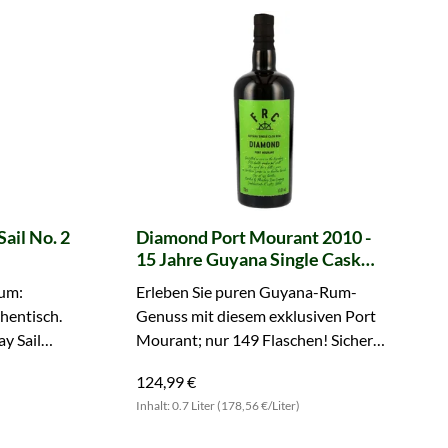
ail No. 2
Diamond Port Mourant 2010 -
15 Jahre Guyana Single Cask
Rum (FRC)
Rum:
Erleben Sie puren Guyana-Rum-
thentisch.
Genuss mit diesem exklusiven Port
y Sail
Mourant; nur 149 Flaschen! Sichern
Sie sich eine der wenigen jetzt!
124,99 €
Inhalt: 0.7 Liter (178,56 €/Liter)