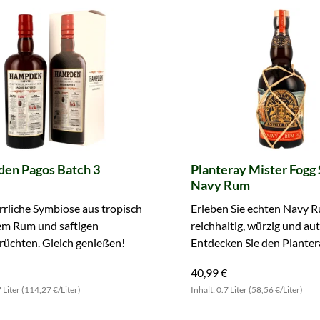
en Pagos Batch 3
Planteray Mister Fogg S
Navy Rum
rrliche Symbiose aus tropisch
Erleben Sie echten Navy 
em Rum und saftigen
reichhaltig, würzig und au
rüchten. Gleich genießen!
Entdecken Sie den Plantera
N°2!
40,99 €
7 Liter (114,27 €/Liter)
Inhalt: 0.7 Liter (58,56 €/Liter)