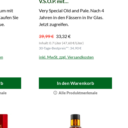
V.S.O.P. mit
Geschenkverpackung
Rum mit
Very Special Old and Pale. Nach 4
aufen Sie
Jahren in den Fässern in Ihr Glas.
ue.
Jetzt zugreifen.
39,99 €
33,32 €
Inhalt: 0.7 Liter (47,60 €/Liter)
30-Tage-Bestpreis**: 34,90 €
en
inkl. MwSt. zzgl. Versandkosten
rb
In den Warenkorb
male
Alle Produktmerkmale