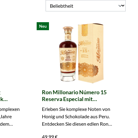
Neu
g
Ron Millonario Número 15
sk
Reserva Especial mit
Geschenkverpackung
komplexen
Erleben Sie komplexe Noten von
Jahre
Honig und Schokolade aus Peru.
s dem
Entdecken Sie diesen edlen Ron
ie diese
Millonario 15 jetzt bequem online.
49,99 €