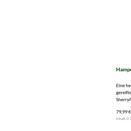
Hampd
Eine he
gereift
Sherryf
79,99 €
Inhalt: 0.