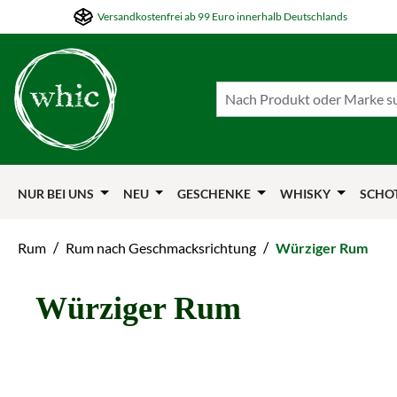
Versandkostenfrei ab 99 Euro innerhalb Deutschlands
m Hauptinhalt springen
Zur Suche springen
Zur Hauptnavigation springen
NUR BEI UNS
NEU
GESCHENKE
WHISKY
SCHO
/
/
Rum
Rum nach Geschmacksrichtung
Würziger Rum
Würziger Rum