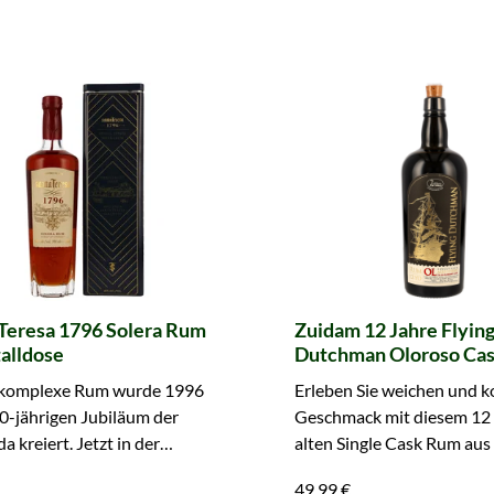
Teresa 1796 Solera Rum
Zuidam 12 Jahre Flyin
alldose
Dutchman Oloroso Ca
#B0023
 komplexe Rum wurde 1996
Erleben Sie weichen und 
0-jährigen Jubiläum der
Geschmack mit diesem 12 
a kreiert. Jetzt in der
alten Single Cask Rum au
ox bestellen.
Oloroso-Fass. Entdecken S
49,99 €