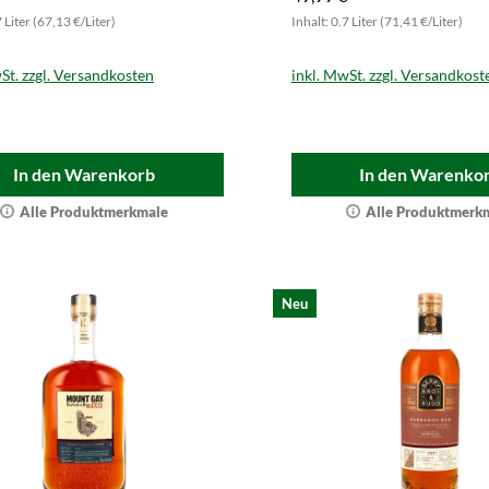
Rarität.
7 Liter (67,13 €/Liter)
Inhalt: 0.7 Liter (71,41 €/Liter)
St. zzgl. Versandkosten
inkl. MwSt. zzgl. Versandkost
In den Warenkorb
In den Warenko
Alle Produktmerkmale
Alle Produktmerk
Neu