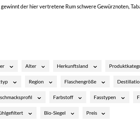
us gewinnt der hier vertretene Rum schwere Gewürznoten, Tab
ler
Alter
Herkunftsland
Produktkateg
ttyp
Region
Flaschengröße
Destillati
schmacksprofil
Farbstoff
Fasstypen
F
ühlgefiltert
Bio-Siegel
Preis