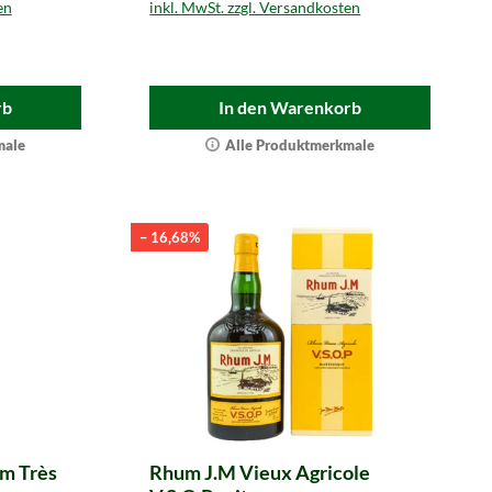
en
inkl. MwSt. zzgl. Versandkosten
rb
In den Warenkorb
male
Alle Produktmerkmale
– 16,68%
m Très
Rhum J.M Vieux Agricole