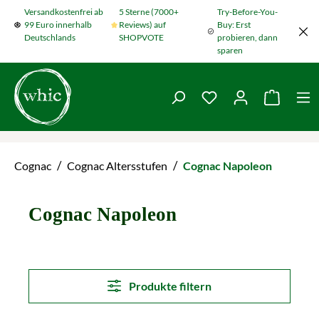
Versandkostenfrei ab
5 Sterne (7000+
Try-Before-You-
Zum Hauptinhalt springen
99 Euro innerhalb
Reviews) auf
Buy: Erst
Deutschlands
SHOPVOTE
probieren, dann
sparen
Du hast 0 Produkte
Warenko
/
/
Cognac
Cognac Altersstufen
Cognac Napoleon
Cognac Napoleon
Produkte filtern