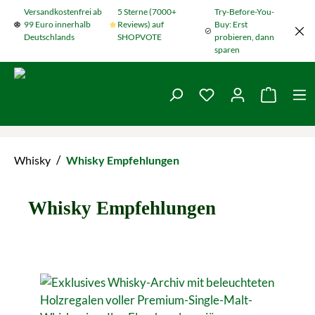
Versandkostenfrei ab
5 Sterne (7000+
Try-Before-You-
Zum Hauptinhalt springen
99 Euro innerhalb
Reviews) auf
Buy: Erst
Deutschlands
SHOPVOTE
probieren, dann
sparen
Du hast 0 Produkte
Warenko
/
Whisky
Whisky Empfehlungen
Whisky Empfehlungen