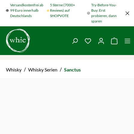
Versandkostenfrei ab
5 Sterne (7000+
Try-Before-You-
Zum Hauptinhalt springen
99 Euro innerhalb
Reviews) auf
Buy: Erst
Deutschlands
SHOPVOTE
probieren, dann
sparen
Du hast 0 Produkte
Warenko
/
/
Whisky
Whisky Serien
Sanctus