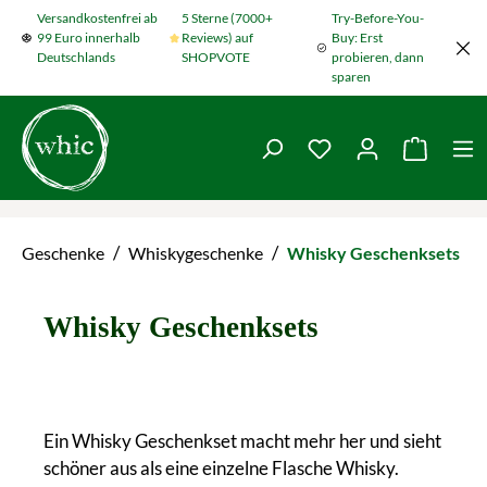
Versandkostenfrei ab
5 Sterne (7000+
Try-Before-You-
Zum Hauptinhalt springen
99 Euro innerhalb
Reviews) auf
Buy: Erst
Deutschlands
SHOPVOTE
probieren, dann
sparen
Du hast 0 Produkte
Warenko
/
/
Geschenke
Whiskygeschenke
Whisky Geschenksets
Whisky Geschenksets
Ein Whisky Geschenkset macht mehr her und sieht
schöner aus als eine einzelne Flasche Whisky.