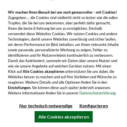
Wir machen Ihren Besuch bei uns noch genussvoller - mit Cookies!
Zugegeben ... die Cookies sind vielleicht nicht so lecker wie die edlen
Tropfen, die Sie bei uns bekommen, aber perfekt dafür gemacht,
Ihnen die beste Erfahrung bei uns zu ermöglichen. Deshalb
Slyrs Single Malt Classic Geschenkset mit
verwendet diese Websites Cookies. Wir nutzen Cookies und andere
Glas
Technologien, damit unsere Websites zuverlässig und sicher laufen,
wir deren Performance im Blick behalten, um Ihnen relevante Inhalte
Der Klassiker aus der Brennerei in Oberbayern.
sowie passende, personalisierte Werbung zu zeigen, Fehler zu
Jetzt im hübschen Set mit Glas bestellen - zum
identifizieren und Ihr Nutzererlebnis kontinuierlich zu verbessern.
Damit das funktioniert, sammeln wir Daten über unsere Nutzer und
Verschenken oder selbst erfreuen.
wie sie unsere Angebote auf welchen Geräten nutzen. Mit einen
Klick auf
Alle Cookies akzeptieren
unterstützen Sie uns dabei, die
53,99 €
Websites besser zu machen und auf Ihre Vorlieben und Wünsche zu
Inhalt: 0.7 Liter (77,13 €/Liter)
reagieren. Weitere Details und alle Optionen finden Sie in den
inkl. MwSt. zzgl. Versandkosten
Einstellungen
. Sie können diese auch später jederzeit anpassen.
Weitere Informationen finden Sie in unserer
Datenschutzerklärung.
Nur technisch notwendige
Konfigurieren
In den Warenkorb
Alle Cookies akzeptieren
Alle Produktmerkmale