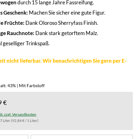
ewogen
durch 15 lange Jahre Fassreifung.
ls Geschenk:
Machen Sie sicher eine gute Figur.
e Früchte:
Dank Oloroso Sherryfass Finish.
ige Rauchnote:
Dank stark getorftem Malz.
 geselliger Trinkspaß.
it nicht lieferbar. Wir benachrichtigen Sie gern per E-
lt: 43% | Mit Farbstoff
9 €
St. zzgl. Versandkosten
.7 Liter
(92,84 € / 1 Liter)