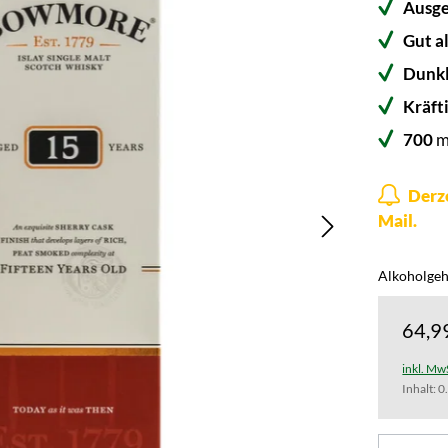
Ausg
Gut a
Dunkl
Kräft
700
ml
Derze
Mail.
Alkoholgeha
64,9
inkl. Mw
Inhalt:
0