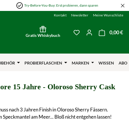
Try-Before-You-Buy: Erst probieren, dann sparen
Kontakt
Newsletter
Meine Wunschliste
0,00 €
Wa
Du hast 0 Produkte auf
Gratis Whiskybuch
UBEHÖR
PROBIERFLASCHEN
MARKEN
WISSEN
ABO
re 15 Jahre - Oloroso Sherry Cask
uss nach 3 Jahren Finish in Oloroso Sherry Fässern.
m Speckmantel am Meer... Bloß nicht entgehen lassen!