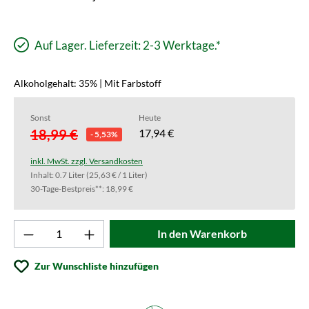
Auf Lager. Lieferzeit: 2-3 Werktage.*
Alkoholgehalt: 35% | Mit Farbstoff
Sonst
Heute
18,99 €
17,94 €
- 5,53%
inkl. MwSt. zzgl. Versandkosten
Inhalt:
0.7 Liter
(25,63 € / 1 Liter)
30-Tage-Bestpreis**: 18,99 €
Produkt Anzahl: Gib den gewünschten Wert ei
In den Warenkorb
Zur Wunschliste hinzufügen