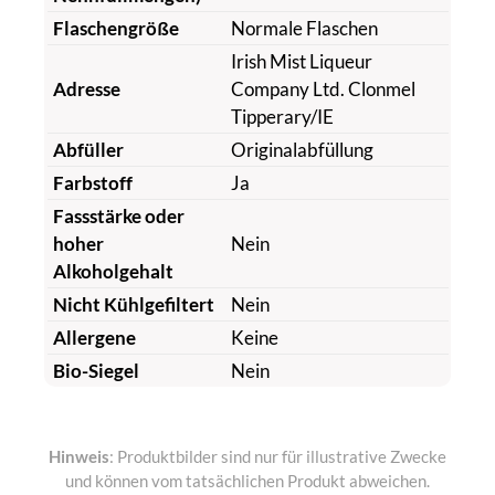
Flaschengröße
Normale Flaschen
Irish Mist Liqueur
Adresse
Company Ltd. Clonmel
Tipperary/IE
Abfüller
Originalabfüllung
Farbstoff
Ja
Fassstärke oder
hoher
Nein
Alkoholgehalt
Nicht Kühlgefiltert
Nein
Allergene
Keine
Bio-Siegel
Nein
Hinweis
: Produktbilder sind nur für illustrative Zwecke
und können vom tatsächlichen Produkt abweichen.