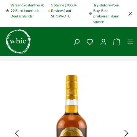
Versandkostenfrei ab
5 Sterne (7000+
Try-Before-You-
Zum Hauptinhalt springen
99 Euro innerhalb
Reviews) auf
Buy: Erst
Deutschlands
SHOPVOTE
probieren, dann
sparen
Du hast 0 Produkte
Warenko
Bildergalerie überspringen