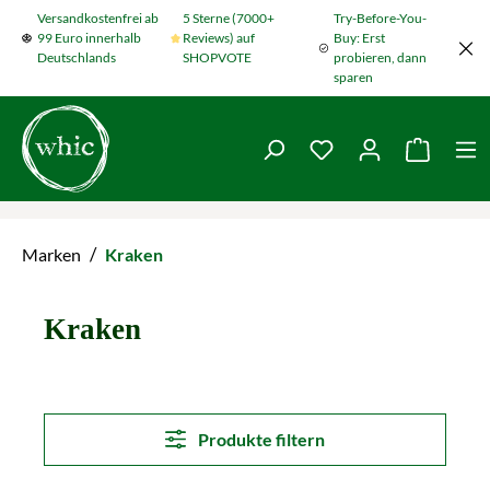
Versandkostenfrei ab
5 Sterne (7000+
Try-Before-You-
Zum Hauptinhalt springen
99 Euro innerhalb
Reviews) auf
Buy: Erst
Deutschlands
SHOPVOTE
probieren, dann
sparen
Du hast 0 Produkte
Warenko
/
Marken
Kraken
Kraken
Produkte filtern