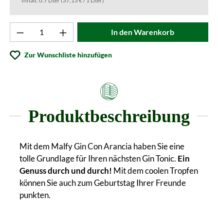
Inhalt:
0.7 Liter
(37,13 € / 1 Liter)
Produkt Anzahl: Gib den gewünschten Wert ei
In den Warenkorb
Zur Wunschliste hinzufügen
Produktbeschreibung
Mit dem Malfy Gin Con Arancia haben Sie eine
tolle Grundlage für Ihren nächsten Gin Tonic.
Ein
Genuss durch und durch!
Mit dem coolen Tropfen
können Sie auch zum Geburtstag Ihrer Freunde
punkten.