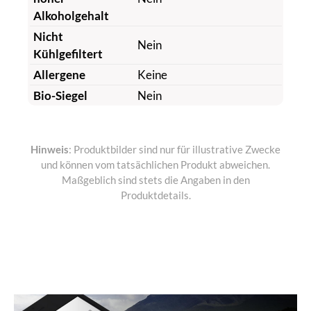
Alkoholgehalt
Nicht
Nein
Kühlgefiltert
Allergene
Keine
Bio-Siegel
Nein
Hinweis
: Produktbilder sind nur für illustrative Zwecke
und können vom tatsächlichen Produkt abweichen.
Maßgeblich sind stets die Angaben in den
Produktdetails.