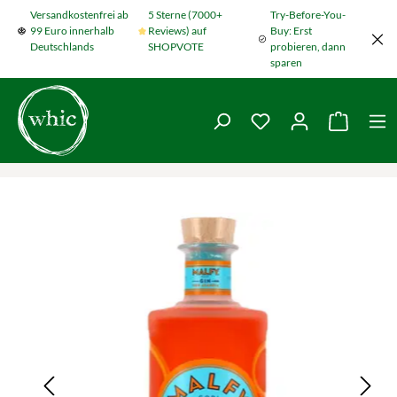
Versandkostenfrei ab
5 Sterne (7000+
Try-Before-You-
Zum Hauptinhalt springen
99 Euro innerhalb
Reviews) auf
Buy: Erst
Deutschlands
SHOPVOTE
probieren, dann
sparen
Du hast 0 Produkte
Warenko
Bildergalerie überspringen