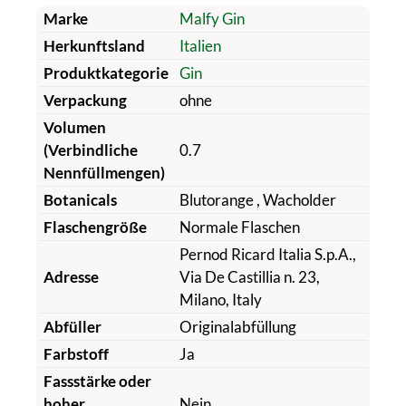
Marke
Malfy Gin
Herkunftsland
Italien
Produktkategorie
Gin
Verpackung
ohne
Volumen
(Verbindliche
0.7
Nennfüllmengen)
Botanicals
Blutorange
, Wacholder
Flaschengröße
Normale Flaschen
Pernod Ricard Italia S.p.A.,
Adresse
Via De Castillia n. 23,
Milano, Italy
Abfüller
Originalabfüllung
Farbstoff
Ja
Fassstärke oder
hoher
Nein