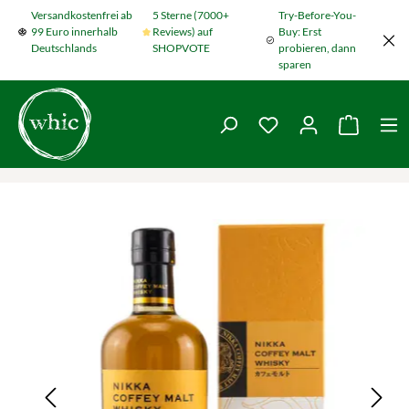
Versandkostenfrei ab
5 Sterne (7000+
Try-Before-You-
Zum Hauptinhalt springen
99 Euro innerhalb
Reviews) auf
Buy: Erst
Deutschlands
SHOPVOTE
probieren, dann
sparen
Du hast 0 Produkte
Warenko
Bildergalerie überspringen