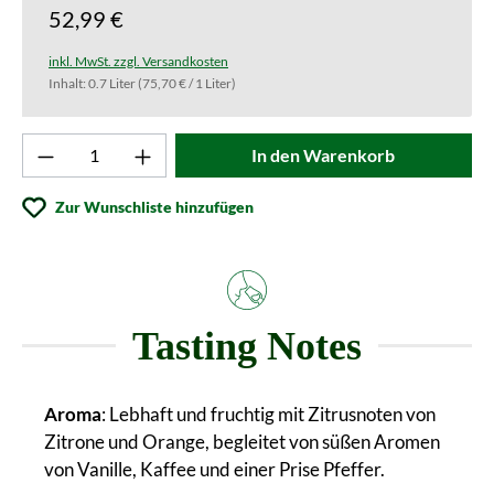
52,99 €
inkl. MwSt. zzgl. Versandkosten
Inhalt:
0.7 Liter
(75,70 € / 1 Liter)
Produkt Anzahl: Gib den gewünschten Wert ei
In den Warenkorb
Zur Wunschliste hinzufügen
Tasting Notes
Aroma
: Lebhaft und fruchtig mit Zitrusnoten von
Zitrone und Orange, begleitet von süßen Aromen
von Vanille, Kaffee und einer Prise Pfeffer.