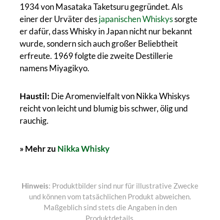
1934 von Masataka Taketsuru gegründet. Als
einer der Urväter des
japanischen Whiskys
sorgte
er dafür, dass Whisky in Japan nicht nur bekannt
wurde, sondern sich auch großer Beliebtheit
erfreute. 1969 folgte die zweite Destillerie
namens Miyagikyo.
Haustil:
Die Aromenvielfalt von Nikka Whiskys
reicht von leicht und blumig bis schwer, ölig und
rauchig.
» Mehr zu
Nikka Whisky
Hinweis
: Produktbilder sind nur für illustrative Zwecke
und können vom tatsächlichen Produkt abweichen.
Maßgeblich sind stets die Angaben in den
Produktdetails.