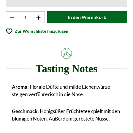
Produkt Anzahl: Gib den gewünschten Wert ei
In den Warenkorb
Zur Wunschliste hinzufügen
Tasting Notes
Aroma:
Florale Düfte und milde Eichenwürze
steigen verführerisch in die Nase.
Geschmack:
Honigsüßer Früchtetee spielt mit den
blumigen Noten. Außerdem geröstete Nüsse.