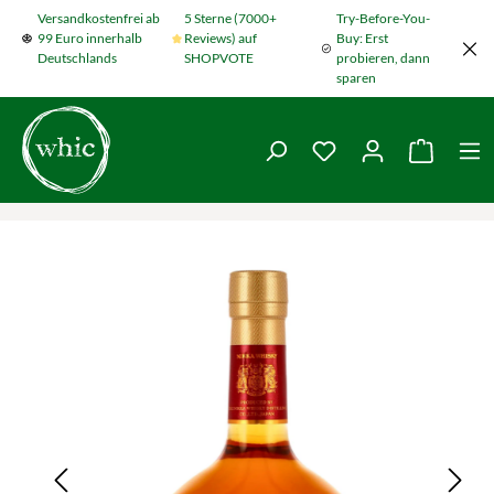
Versandkostenfrei ab
5 Sterne (7000+
Try-Before-You-
Zum Hauptinhalt springen
99 Euro innerhalb
Reviews) auf
Buy: Erst
Deutschlands
SHOPVOTE
probieren, dann
sparen
Du hast 0 Produkte
Warenko
Bildergalerie überspringen