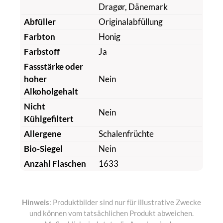
Dragør, Dänemark
Abfüller
Originalabfüllung
Farbton
Honig
Farbstoff
Ja
Fassstärke oder
hoher
Nein
Alkoholgehalt
Nicht
Nein
Kühlgefiltert
Allergene
Schalenfrüchte
Bio-Siegel
Nein
Anzahl Flaschen
1633
Hinweis
: Produktbilder sind nur für illustrative Zwecke
und können vom tatsächlichen Produkt abweichen.