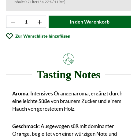
Inhalt:
0.7 Liter
(54,27 € / 1 Liter)
Produkt Anzahl: Gib den gewünschten Wert ei
In den Warenkorb
Zur Wunschliste hinzufügen
Tasting Notes
Aroma
: Intensives Orangenaroma, ergänzt durch
eine leichte Süße von braunem Zucker und einem
Hauch von geröstetem Holz.
Geschmack
: Ausgewogen süß mit dominanter
Orange, begleitet von einer würzigen Note und