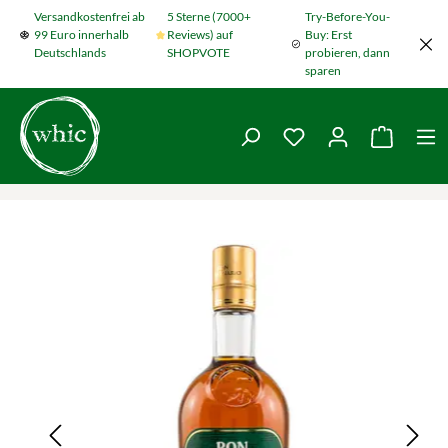
Versandkostenfrei ab
5 Sterne (7000+
Try-Before-You-
Zum Hauptinhalt springen
99 Euro innerhalb
Reviews) auf
Buy: Erst
Deutschlands
SHOPVOTE
probieren, dann
sparen
Du hast 0 Produkte
Warenko
Bildergalerie überspringen