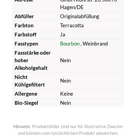
Hagen/DE
Abfüller
Originalabfüllung
Farbton
Terracotta
Farbstoff
Ja
Fasstypen
Bourbon
, Weinbrand
Fassstärke oder
hoher
Nein
Alkoholgehalt
Nicht
Nein
Kühlgefiltert
Allergene
Keine
Bio-Siegel
Nein
Hinweis
: Produktbilder sind nur für illustrative Zwecke
und können vom tatsächlichen Produkt abweichen.