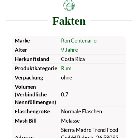
Fakten
Marke
Ron Centenario
Alter
9 Jahre
Herkunftsland
Costa Rica
Produktkategorie
Rum
Verpackung
ohne
Volumen
(Verbindliche
0.7
Nennfüllmengen)
Flaschengröße
Normale Flaschen
Mash Bill
Melasse
Sierra Madre Trend Food
Adresse
GmbH Rohrstr. 26 58093