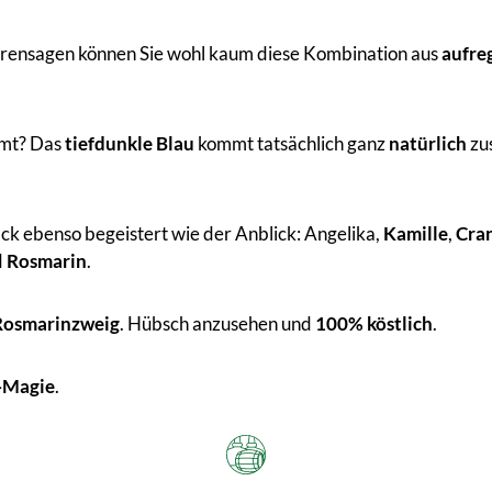
 Hörensagen können Sie wohl kaum diese Kombination aus
aufre
mmt? Das
tiefdunkle Blau
kommt tatsächlich ganz
natürlich
zu
ck ebenso begeistert wie der Anblick: Angelika,
Kamille
,
Cra
d
Rosmarin
.
Rosmarinzweig
. Hübsch anzusehen und
100% köstlich
.
s-Magie
.