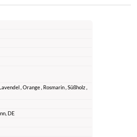
 Lavendel
, Orange
, Rosmarin
, Süßholz
,
unn, DE