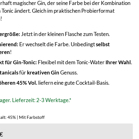
rhaft magischer Gin, der seine Farbe bei der Kombination
 Tonic ändert. Gleich im praktischen Probierformat
!
ergröße:
Jetzt in der kleinen Flasche zum Testen.
nierend:
Er wechselt die Farbe. Unbedingt
selbst
eren
!
kt für Gin-Tonic:
Flexibel mit dem Tonic-Water
Ihrer Wahl
.
tanicals
für
kreativen Gin
Genuss.
öheren 45% Vol.
liefern eine gute Cocktail-Basis.
ager. Lieferzeit: 2-3 Werktage.*
lt: 45% | Mit Farbstoff
 €