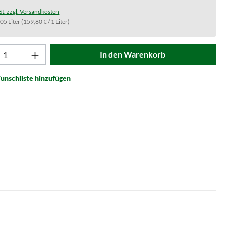
St. zzgl. Versandkosten
.05 Liter
(159,80 € / 1 Liter)
t Anzahl: Gib den gewünschten Wert ein od
In den Warenkorb
unschliste hinzufügen