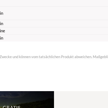
in
in
ine
in
ive Zwecke und können vom tatsächlichen Produkt abweichen. Maßgeblic