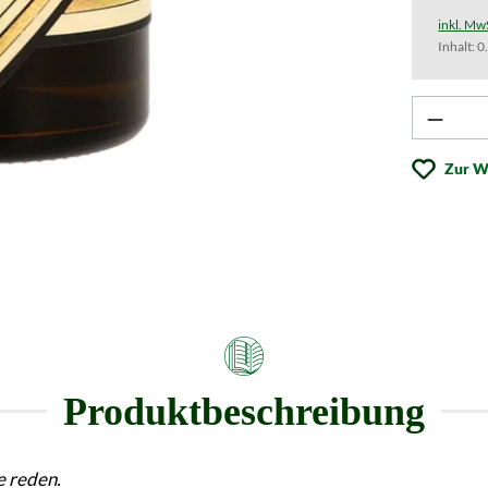
inkl. Mw
Inhalt:
0
Produk
Zur W
Produktbeschreibung
e reden.