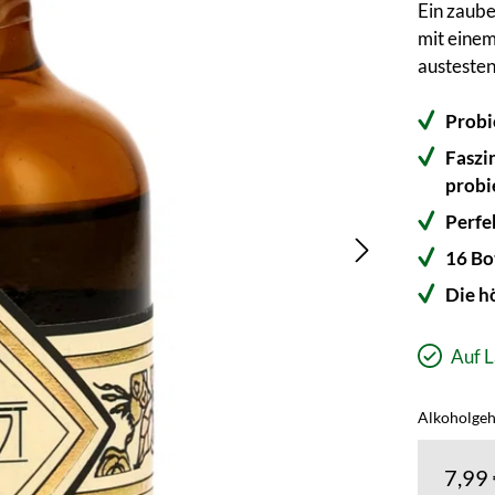
Ein zaube
mit einem
austesten
Probi
Faszi
probi
Perfe
16 Bo
Die h
Auf L
Alkoholgeha
7,99