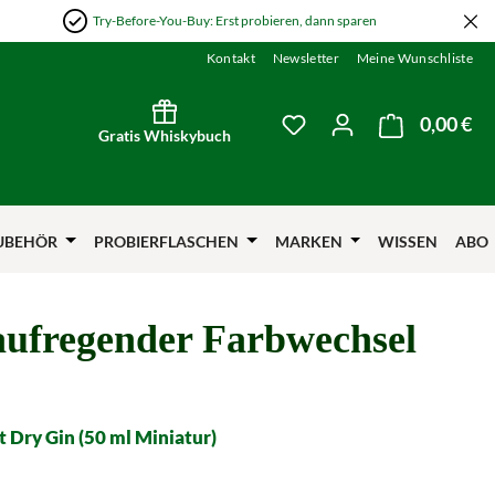
Try-Before-You-Buy: Erst probieren, dann sparen
Kontakt
Newsletter
Meine Wunschliste
0,00 €
Wa
Du hast 0 Produkte auf
Gratis Whiskybuch
UBEHÖR
PROBIERFLASCHEN
MARKEN
WISSEN
ABO
aufregender Farbwechsel
st Dry Gin (50 ml Miniatur)