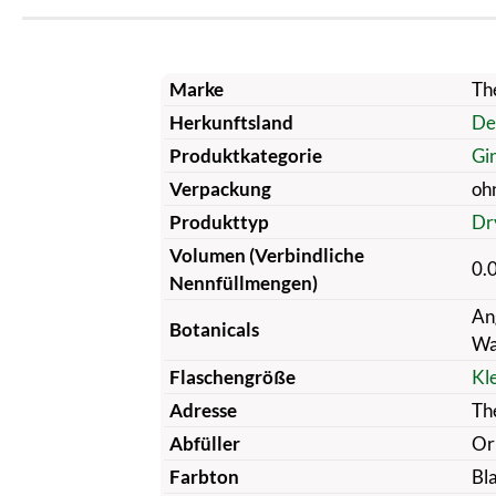
Marke
The
Herkunftsland
De
Produktkategorie
Gi
Verpackung
oh
Produkttyp
Dr
Volumen (Verbindliche
0.
Nennfüllmengen)
An
Botanicals
Wa
Flaschengröße
Kl
Adresse
Th
Abfüller
Or
Farbton
Bl