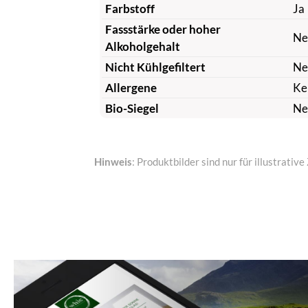
Farbstoff
Ja
Fassstärke oder hoher
Ne
Alkoholgehalt
Nicht Kühlgefiltert
Ne
Allergene
Ke
Bio-Siegel
Ne
Hinweis
: Produktbilder sind nur für illustrat