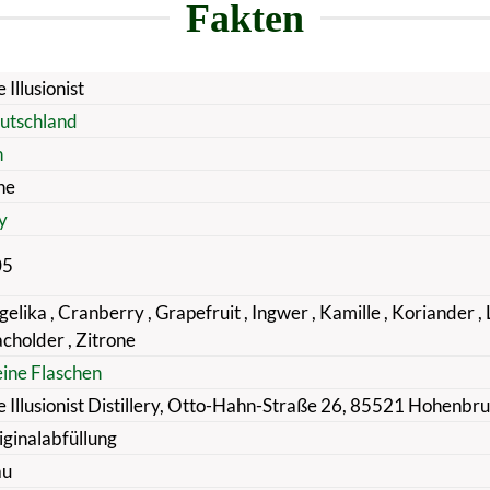
Fakten
 Illusionist
utschland
n
ne
y
05
gelika
, Cranberry
, Grapefruit
, Ingwer
, Kamille
, Koriander
,
cholder
, Zitrone
eine Flaschen
e Illusionist Distillery, Otto-Hahn-Straße 26, 85521 Hohenbr
iginalabfüllung
au