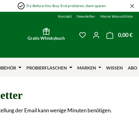
Try-Before-You-Buy: Erst probieren, dann sparen
Kontakt
Newsletter
Meine Wunschliste
0,00 €
Wa
Du hast 0 Produkte auf
Gratis Whiskybuch
UBEHÖR
PROBIERFLASCHEN
MARKEN
WISSEN
ABO
etter
tellung der Email kann wenige Minuten benötigen.