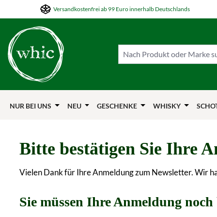
Versandkostenfrei ab 99 Euro innerhalb Deutschlands
m Hauptinhalt springen
Zur Suche springen
Zur Hauptnavigation springen
NUR BEI UNS
NEU
GESCHENKE
WHISKY
SCHO
Bitte bestätigen Sie Ihre
Vielen Dank für Ihre Anmeldung zum Newsletter. Wir hab
Sie müssen Ihre Anmeldung noch 