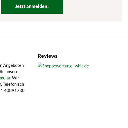
Jetzt anmelden!
Reviews
en Angeboten
Sie unsere
mular
. Wir
. Telefonisch
 421 40891730