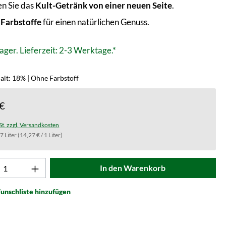
en Sie das
Kult-Getränk von einer neuen Seite
.
Farbstoffe
für einen natürlichen Genuss.
ager. Lieferzeit: 2-3 Werktage.*
alt: 18% | Ohne Farbstoff
 €
St. zzgl. Versandkosten
.7 Liter
(14,27 € / 1 Liter)
t Anzahl: Gib den gewünschten Wert ein od
In den Warenkorb
unschliste hinzufügen