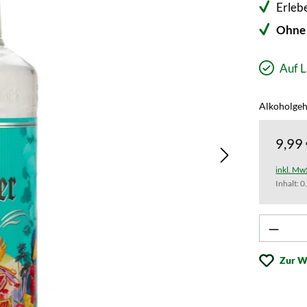
Erleb
Ohne 
Auf L
Alkoholgeh
9,99
inkl. Mw
Inhalt:
0
Produk
Zur W