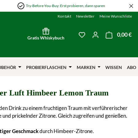
Try-Before-You-Buy: Erst probieren, dann sparen
Kontakt
Newsletter
Meine Wunschliste
0,00 €
Wa
Du hast 0 Produkte auf
Gratis Whiskybuch
UBEHÖR
PROBIERFLASCHEN
MARKEN
WISSEN
ABO
ner Luft Himbeer Lemon Traum
en Drink zu einem fruchtigen Traum mit verführerischer
und prickelnder Zitrone. Gleich zugreifen und genießen.
tiger Geschmack
durch Himbeer-Zitrone.