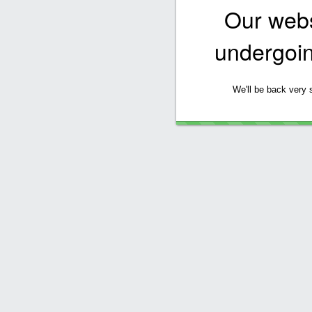
Our websi
undergoi
We'll be back very 