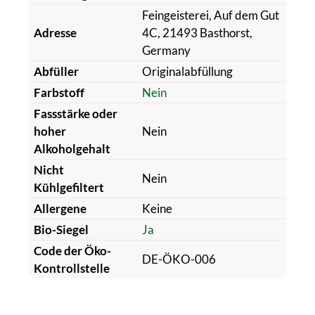
Feingeisterei, Auf dem Gut
Adresse
4C, 21493 Basthorst,
Germany
Abfüller
Originalabfüllung
Farbstoff
Nein
Fassstärke oder
hoher
Nein
Alkoholgehalt
Nicht
Nein
Kühlgefiltert
Allergene
Keine
Bio-Siegel
Ja
Code der Öko-
DE-ÖKO-006
Kontrollstelle