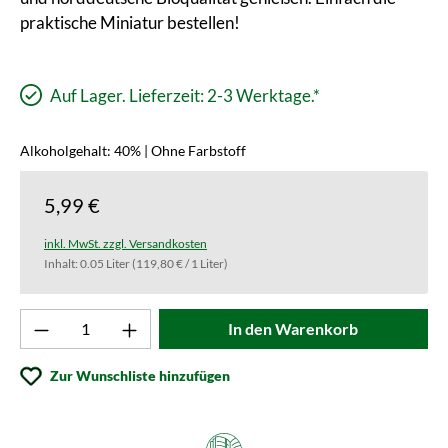
praktische Miniatur bestellen!
Auf Lager. Lieferzeit: 2-3 Werktage.*
Alkoholgehalt: 40% | Ohne Farbstoff
5,99 €
inkl. MwSt. zzgl. Versandkosten
Inhalt:
0.05 Liter
(119,80 € / 1 Liter)
Produkt Anzahl: Gib den gewünschten Wert ei
In den Warenkorb
Zur Wunschliste hinzufügen