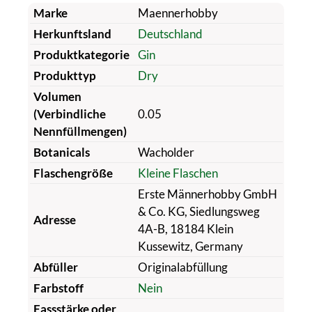
Marke
Maennerhobby
Herkunftsland
Deutschland
Produktkategorie
Gin
Produkttyp
Dry
Volumen
(Verbindliche
0.05
Nennfüllmengen)
Botanicals
Wacholder
Flaschengröße
Kleine Flaschen
Erste Männerhobby GmbH
& Co. KG, Siedlungsweg
Adresse
4A-B, 18184 Klein
Kussewitz, Germany
Abfüller
Originalabfüllung
Farbstoff
Nein
Fassstärke oder