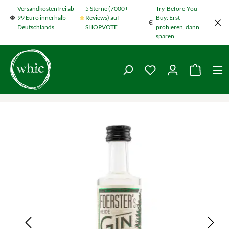
Versandkostenfrei ab
5 Sterne (7000+
Try-Before-You-
Zum Hauptinhalt springen
99 Euro innerhalb
Reviews) auf
Buy: Erst
Deutschlands
SHOPVOTE
probieren, dann
sparen
Du hast 0 Produkte
Warenko
Bildergalerie überspringen