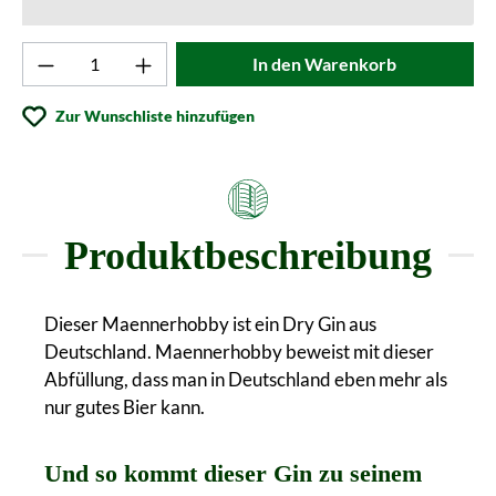
Produkt Anzahl: Gib den gewünschten Wert ei
In den Warenkorb
Zur Wunschliste hinzufügen
Produktbeschreibung
Dieser Maennerhobby ist ein Dry Gin aus
Deutschland. Maennerhobby beweist mit dieser
Abfüllung, dass man in Deutschland eben mehr als
nur gutes Bier kann.
Und so kommt dieser Gin zu seinem