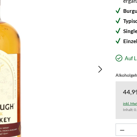
ergän
Burgu
Typis
Singl
Einze
Auf L
Alkoholgeha
44,9
inkl. Mw
Inhalt:
0
Produk