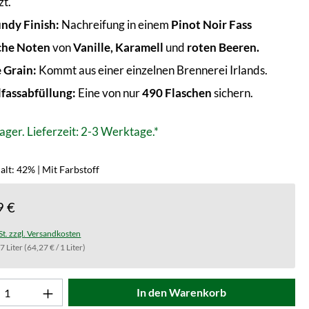
zt.
ndy Finish:
Nachreifung in einem
Pinot Noir Fass
che Noten
von
Vanille, Karamell
und
roten Beeren.
e Grain:
Kommt aus einer einzelnen Brennerei Irlands.
lfassabfüllung:
Eine von nur
490 Flaschen
sichern.
ager. Lieferzeit: 2-3 Werktage.*
lt: 42% | Mit Farbstoff
9 €
St. zzgl. Versandkosten
.7 Liter
(64,27 € / 1 Liter)
t Anzahl: Gib den gewünschten Wert ein od
In den Warenkorb