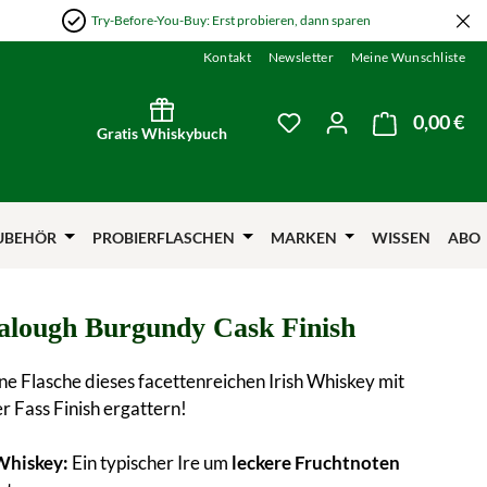
Try-Before-You-Buy: Erst probieren, dann sparen
Kontakt
Newsletter
Meine Wunschliste
0,00 €
Wa
Du hast 0 Produkte auf
Gratis Whiskybuch
UBEHÖR
PROBIERFLASCHEN
MARKEN
WISSEN
ABO
alough Burgundy Cask Finish
ine Flasche dieses facettenreichen Irish Whiskey mit
 Fass Finish ergattern!
 Whiskey:
Ein typischer Ire um
leckere Fruchtnoten