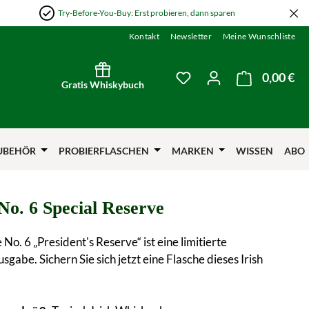
Try-Before-You-Buy: Erst probieren, dann sparen
Kontakt
Newsletter
Meine Wunschliste
0,00 €
Wa
Du hast 0 Produkte auf
Gratis Whiskybuch
UBEHÖR
PROBIERFLASCHEN
MARKEN
WISSEN
ABO
No. 6 Special Reserve
No. 6 „President's Reserve“ ist eine limitierte
gabe. Sichern Sie sich jetzt eine Flasche dieses Irish