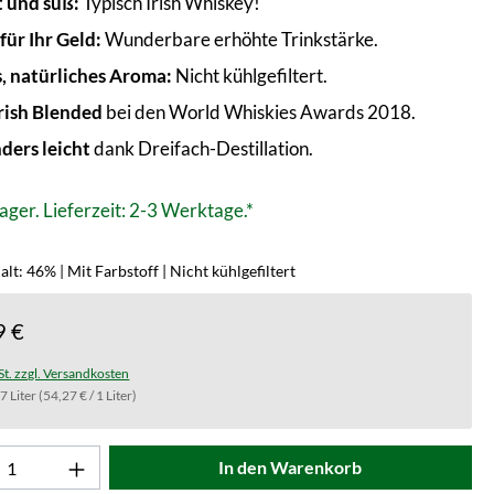
t und süß:
Typisch Irish Whiskey!
für Ihr Geld:
Wunderbare erhöhte Trinkstärke.
s, natürliches Aroma:
Nicht kühlgefiltert.
Irish Blended
bei den World Whiskies Awards 2018.
ders leicht
dank Dreifach-Destillation.
ager. Lieferzeit: 2-3 Werktage.*
lt: 46% | Mit Farbstoff | Nicht kühlgefiltert
9 €
St. zzgl. Versandkosten
.7 Liter
(54,27 € / 1 Liter)
t Anzahl: Gib den gewünschten Wert ein od
In den Warenkorb