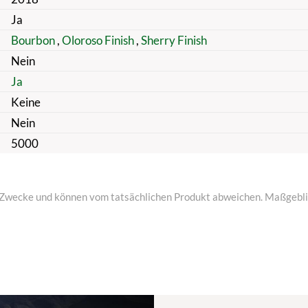
Ja
Bourbon
,
Oloroso Finish
,
Sherry Finish
Nein
Ja
Keine
Nein
5000
ive Zwecke und können vom tatsächlichen Produkt abweichen. Maßgeblic