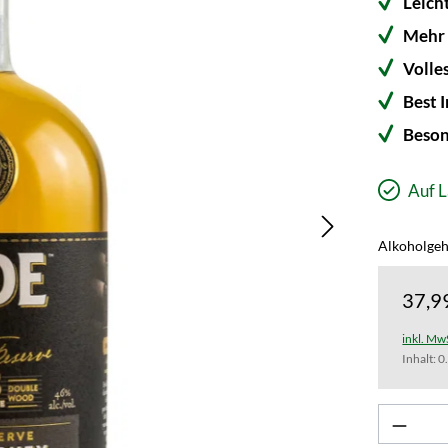
Leich
Mehr 
Volle
Best 
Beson
Auf L
Alkoholgeha
37,9
inkl. Mw
Inhalt:
0
Produk