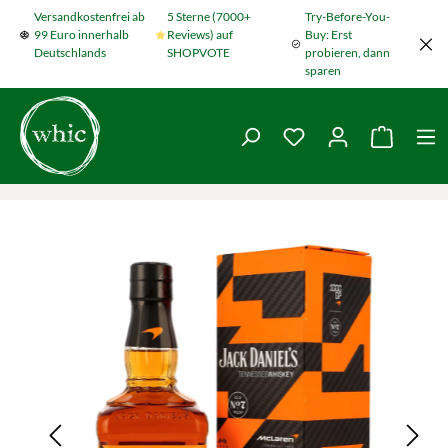
Versandkostenfrei ab
5 Sterne (7000+
Try-Before-You-
Zum Hauptinhalt springen
99 Euro innerhalb
Reviews) auf
Buy: Erst
Deutschlands
SHOPVOTE
probieren, dann
sparen
Du hast 0 Produkte
Warenko
Bildergalerie überspringen