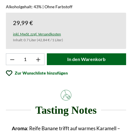
Alkoholgehalt: 43% | Ohne Farbstoff
29,99 €
inkl. MwSt. zzgl. Versandkosten
Inhalt:
0.7 Liter
(42,84 € / 1 Liter)
Produkt Anzahl: Gib den gewünschten Wert ei
In den Warenkorb
Zur Wunschliste hinzufügen
Tasting Notes
Aroma
: Reife Banane trifft auf warmes Karamell –