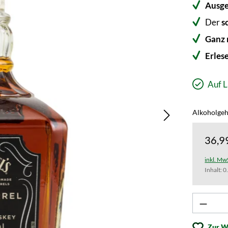
Ausg
Der
s
Ganz 
Erles
Auf L
Alkoholgeh
36,9
inkl. Mw
Inhalt:
0
Produk
Zur W