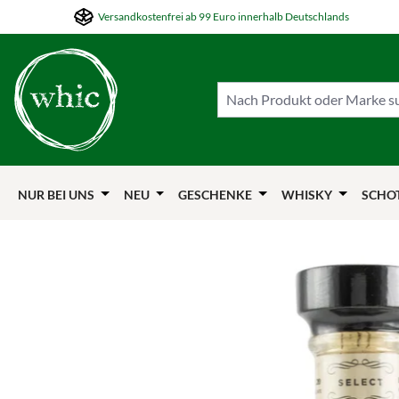
Versandkostenfrei ab 99 Euro innerhalb Deutschlands
m Hauptinhalt springen
Zur Suche springen
Zur Hauptnavigation springen
NUR BEI UNS
NEU
GESCHENKE
WHISKY
SCHO
Bildergalerie überspringen