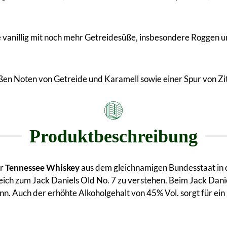
 vanillig mit noch mehr Getreidesüße, insbesondere Roggen un
süßen Noten von Getreide und Karamell sowie einer Spur von Z
Produktbeschreibung
er
Tennessee Whiskey
aus dem gleichnamigen Bundesstaat in 
eich zum Jack Daniels Old No. 7 zu verstehen. Beim Jack Danie
ann. Auch der erhöhte Alkoholgehalt von 45% Vol. sorgt für