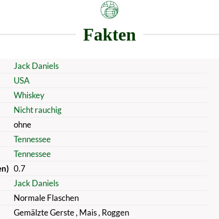
Fakten
Jack Daniels
USA
Whiskey
Nicht rauchig
ohne
Tennessee
Tennessee
en)
0.7
Jack Daniels
Normale Flaschen
Gemälzte Gerste
, Mais
, Roggen