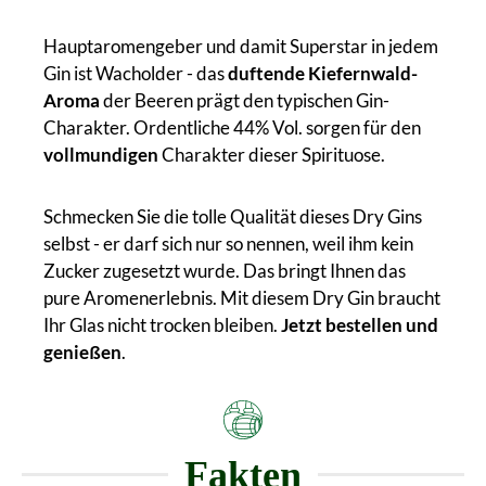
Hauptaromengeber und damit Superstar in jedem
Gin ist Wacholder - das
duftende Kiefernwald-
Aroma
der Beeren prägt den typischen Gin-
Charakter. Ordentliche 44% Vol. sorgen für den
vollmundigen
Charakter dieser Spirituose.
Schmecken Sie die tolle Qualität dieses Dry Gins
selbst - er darf sich nur so nennen, weil ihm kein
Zucker zugesetzt wurde. Das bringt Ihnen das
pure Aromenerlebnis. Mit diesem Dry Gin braucht
Ihr Glas nicht trocken bleiben.
Jetzt bestellen und
genießen
.
Fakten