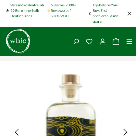
Versandkostenfrei ab
5 Sterne (7000+
Try-Before-You-
Zum Hauptinhalt springen
99 Euro innerhalb
Reviews) auf
Buy: Erst
Deutschlands
SHOPVOTE
probieren, dann
sparen
Du hast 0 Produkte
Warenko
Bildergalerie überspringen