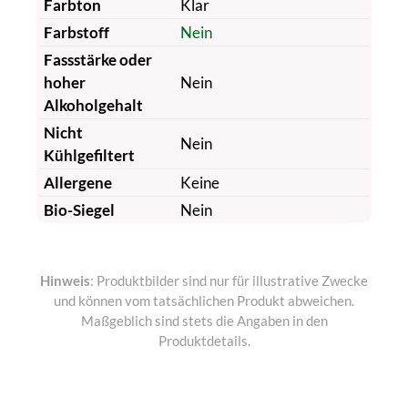
Farbton
Klar
Farbstoff
Nein
Fassstärke oder
hoher
Nein
Alkoholgehalt
Nicht
Nein
Kühlgefiltert
Allergene
Keine
Bio-Siegel
Nein
Hinweis
: Produktbilder sind nur für illustrative Zwecke
und können vom tatsächlichen Produkt abweichen.
Maßgeblich sind stets die Angaben in den
Produktdetails.