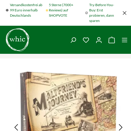
Versandkostenfrei ab
5 Sterne (7000+
Try-Before-You-
Zum Hauptinhalt springen
99 Euro innerhalb
Reviews) auf
Buy: Erst
Deutschlands
SHOPVOTE
probieren, dann
sparen
Du hast 0 Produkte
Warenko
Bildergalerie überspringen