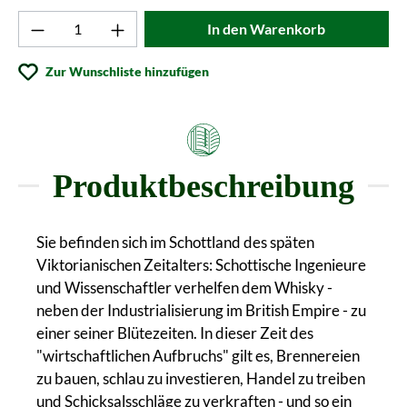
Produkt Anzahl: Gib den gewünschten Wert ei
In den Warenkorb
Zur Wunschliste hinzufügen
Produktbeschreibung
Sie befinden sich im Schottland des späten
Viktorianischen Zeitalters: Schottische Ingenieure
und Wissenschaftler verhelfen dem Whisky -
neben der Industrialisierung im British Empire - zu
einer seiner Blütezeiten. In dieser Zeit des
"wirtschaftlichen Aufbruchs" gilt es, Brennereien
zu bauen, schlau zu investieren, Handel zu treiben
und Schicksalsschläge zu verkraften - und so ein