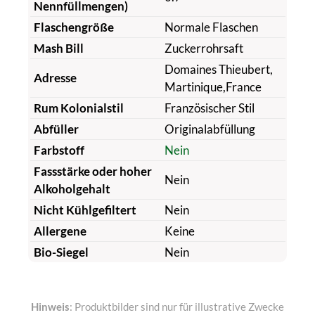
Nennfüllmengen)
Flaschengröße
Normale Flaschen
Mash Bill
Zuckerrohrsaft
Domaines Thieubert,
Adresse
Martinique,France
Rum Kolonialstil
Französischer Stil
Abfüller
Originalabfüllung
Farbstoff
Nein
Fassstärke oder hoher
Nein
Alkoholgehalt
Nicht Kühlgefiltert
Nein
Allergene
Keine
Bio-Siegel
Nein
Hinweis
: Produktbilder sind nur für illustrative Zwecke