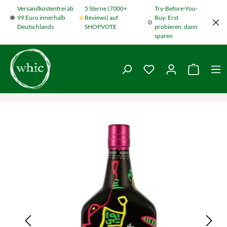
Versandkostenfrei ab
5 Sterne (7000+
Try-Before-You-
Zum Hauptinhalt springen
99 Euro innerhalb
Reviews) auf
Buy: Erst
Deutschlands
SHOPVOTE
probieren, dann
sparen
Du hast 0 Produkte
Warenko
Bildergalerie überspringen