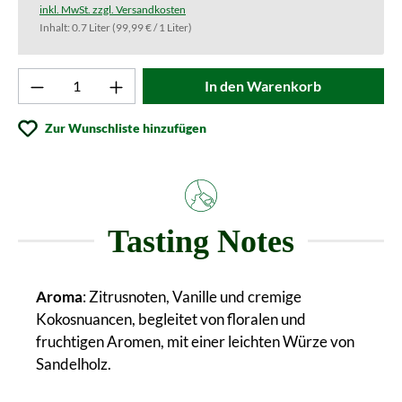
inkl. MwSt. zzgl. Versandkosten
Inhalt:
0.7 Liter
(99,99 € / 1 Liter)
Produkt Anzahl: Gib den gewünschten Wert ei
In den Warenkorb
Zur Wunschliste hinzufügen
Tasting Notes
Aroma
: Zitrusnoten, Vanille und cremige
Kokosnuancen, begleitet von floralen und
fruchtigen Aromen, mit einer leichten Würze von
Sandelholz.