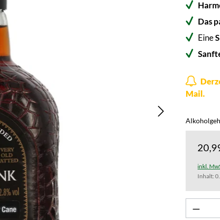
Harmo
Das p
Eine
S
Sanft
Derze
Mail.
Alkoholgeh
20,9
inkl. Mw
Inhalt:
0