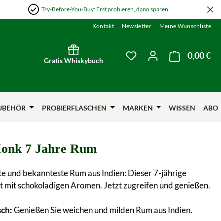
Try-Before-You-Buy: Erst probieren, dann sparen
Kontakt
Newsletter
Meine Wunschliste
0,00 €
Wa
Du hast 0 Produkte auf
Gratis Whiskybuch
UBEHÖR
PROBIERFLASCHEN
MARKEN
WISSEN
ABO
onk 7 Jahre Rum
te und bekannteste Rum aus Indien: Dieser 7-jährige
 mit schokoladigen Aromen. Jetzt zugreifen und genießen.
sch:
Genießen Sie weichen und milden Rum aus Indien.