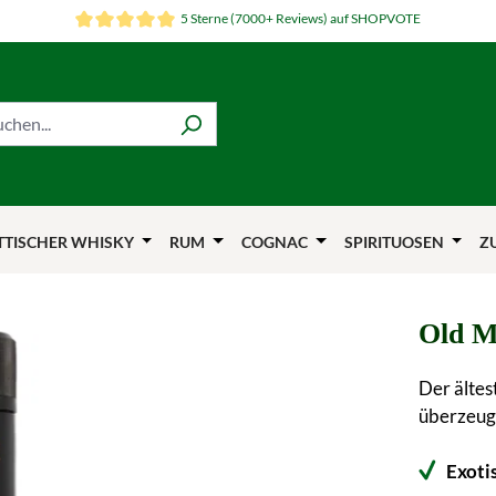
5 Sterne (7000+ Reviews) auf SHOPVOTE
TTISCHER WHISKY
RUM
COGNAC
SPIRITUOSEN
Z
Old M
Der ältes
überzeugt
Exoti