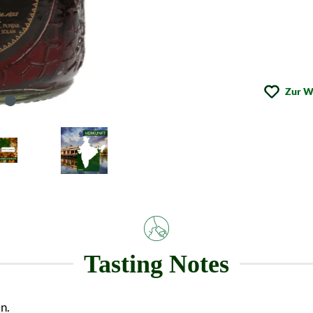
Zur W
Tasting Notes
n.