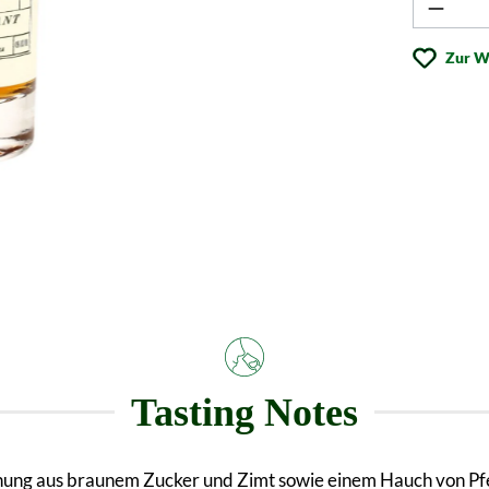
Produk
Zur W
Tasting Notes
schung aus braunem Zucker und Zimt sowie einem Hauch von Pfe