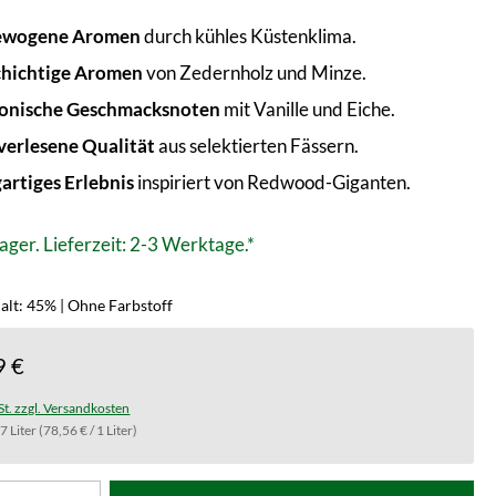
ewogene Aromen
durch kühles Küstenklima.
chichtige Aromen
von Zedernholz und Minze.
onische Geschmacksnoten
mit Vanille und Eiche.
erlesene Qualität
aus selektierten Fässern.
gartiges Erlebnis
inspiriert von Redwood-Giganten.
ager. Lieferzeit: 2-3 Werktage.*
alt: 45% | Ohne Farbstoff
9 €
St. zzgl. Versandkosten
.7 Liter
(78,56 € / 1 Liter)