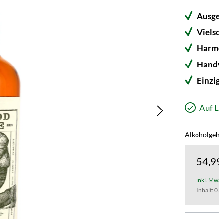
Ausg
Viels
Harm
Handv
Einzi
Auf L
Alkoholgeh
54,9
inkl. Mw
Inhalt:
0