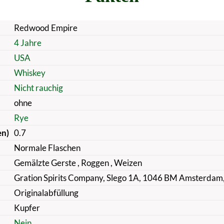
Redwood Empire
4 Jahre
USA
Whiskey
Nicht rauchig
ohne
Rye
en)
0.7
Normale Flaschen
Gemälzte Gerste
, Roggen
, Weizen
Gration Spirits Company, Slego 1A, 1046 BM Amsterdam
Originalabfüllung
Kupfer
Nein