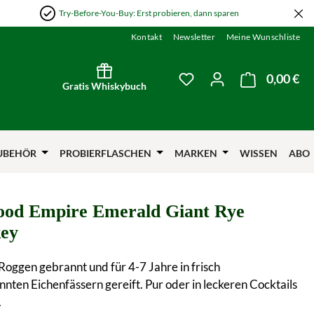
Try-Before-You-Buy: Erst probieren, dann sparen
Kontakt
Newsletter
Meine Wunschliste
0,00 €
Wa
Du hast 0 Produkte auf
Gratis Whiskybuch
UBEHÖR
PROBIERFLASCHEN
MARKEN
WISSEN
ABO
od Empire Emerald Giant Rye
ey
oggen gebrannt und für 4-7 Jahre in frisch
nten Eichenfässern gereift. Pur oder in leckeren Cocktails
.