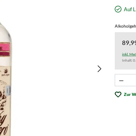
Auf L
Alkoholgeh
89,9
inkl. Mw
Inhalt:
0
Produk
Zur W