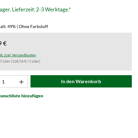
ager. Lieferzeit: 2-3 Werktage.*
alt: 49% | Ohne Farbstoff
9 €
St. zzgl. Versandkosten
.7 Liter
(128,56 € / 1 Liter)
t Anzahl: Gib den gewünschten Wert ein od
In den Warenkorb
unschliste hinzufügen