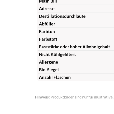
Mash Bill
Adresse
Destillationsdurchläufe
Abfüller
Farbton
Farbstoff
Fassstärke oder hoher Alkoholgehalt
Nicht Kühlgefiltert
Allergene
Bio-Siegel
Anzahl Flaschen
Hinweis
: Produktbilder sind nur für illustrat