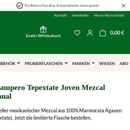
Try-Before-You-Buy: Erst probieren, dann sparen
Kontakt
Newsletter
Meine Wunschliste
0,00 €
Wa
Du hast 0 Produkte auf
Gratis Whiskybuch
UBEHÖR
PROBIERFLASCHEN
MARKEN
WISSEN
ABO
ampero Tepextate Joven Mezcal
anal
neller mexikanischer Mezcal aus 100% Marmorata Agaven
tate). Jetzt die limitierte Flasche bestellen.