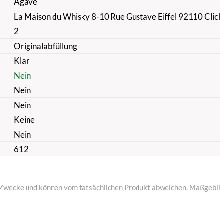
Agave
La Maison du Whisky 8-10 Rue Gustave Eiffel 92110 Cli
2
Originalabfüllung
Klar
Nein
Nein
Nein
Keine
Nein
612
ive Zwecke und können vom tatsächlichen Produkt abweichen. Maßgeblic