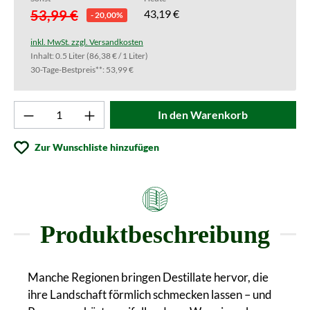
53,99 €
43,19 €
- 20,00%
inkl. MwSt. zzgl. Versandkosten
Inhalt:
0.5 Liter
(86,38 € / 1 Liter)
30-Tage-Bestpreis**: 53,99 €
Produkt Anzahl: Gib den gewünschten Wert ei
In den Warenkorb
Zur Wunschliste hinzufügen
Produktbeschreibung
Manche Regionen bringen Destillate hervor, die
ihre Landschaft förmlich schmecken lassen – und