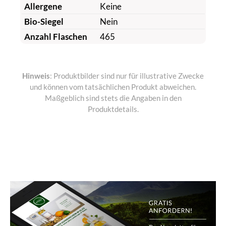
Allergene
Keine
Bio-Siegel
Nein
Anzahl Flaschen
465
Hinweis
: Produktbilder sind nur für illustrative Zwecke
und können vom tatsächlichen Produkt abweichen.
Maßgeblich sind stets die Angaben in den
Produktdetails.