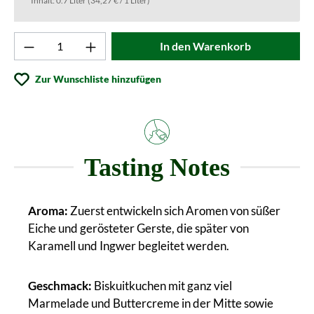
Inhalt:
0.7 Liter
(34,27 € / 1 Liter)
Produkt Anzahl: Gib den gewünschten Wert ei
In den Warenkorb
Zur Wunschliste hinzufügen
Tasting Notes
Aroma:
Zuerst entwickeln sich Aromen von süßer
Eiche und gerösteter Gerste, die später von
Karamell und Ingwer begleitet werden.
Geschmack:
Biskuitkuchen mit ganz viel
Marmelade und Buttercreme in der Mitte sowie