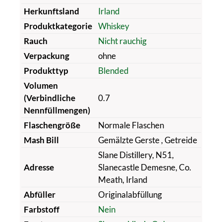
Herkunftsland
Irland
Produktkategorie
Whiskey
Rauch
Nicht rauchig
Verpackung
ohne
Produkttyp
Blended
Volumen
(Verbindliche
0.7
Nennfüllmengen)
Flaschengröße
Normale Flaschen
Mash Bill
Gemälzte Gerste
, Getreide
Slane Distillery, N51,
Adresse
Slanecastle Demesne, Co.
Meath, Irland
Abfüller
Originalabfüllung
Farbstoff
Nein