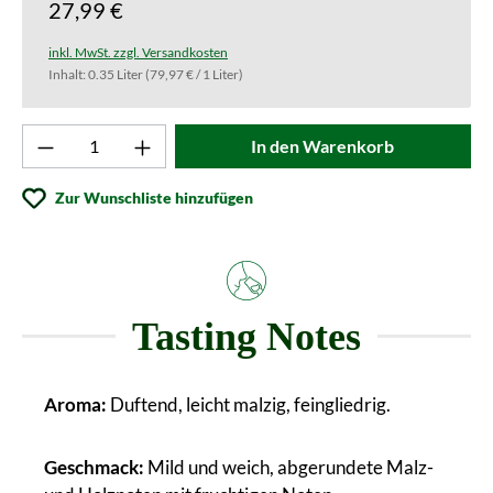
27,99 €
inkl. MwSt. zzgl. Versandkosten
Inhalt:
0.35 Liter
(79,97 € / 1 Liter)
Produkt Anzahl: Gib den gewünschten Wert ei
In den Warenkorb
Zur Wunschliste hinzufügen
Tasting Notes
Aroma:
Duftend, leicht malzig, feingliedrig.
Geschmack:
Mild und weich, abgerundete Malz-