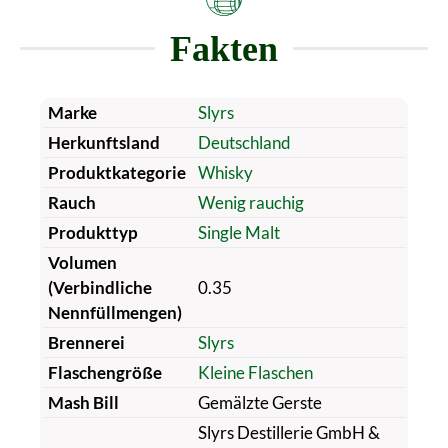
Fakten
Marke
Slyrs
Herkunftsland
Deutschland
Produktkategorie
Whisky
Rauch
Wenig rauchig
Produkttyp
Single Malt
Volumen
(Verbindliche
0.35
Nennfüllmengen)
Brennerei
Slyrs
Flaschengröße
Kleine Flaschen
Mash Bill
Gemälzte Gerste
Slyrs Destillerie GmbH &