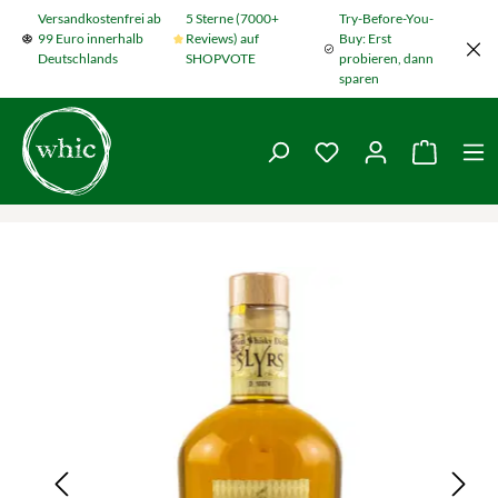
Versandkostenfrei ab
5 Sterne (7000+
Try-Before-You-
Zum Hauptinhalt springen
99 Euro innerhalb
Reviews) auf
Buy: Erst
Deutschlands
SHOPVOTE
probieren, dann
sparen
Du hast 0 Produkte
Warenko
Bildergalerie überspringen