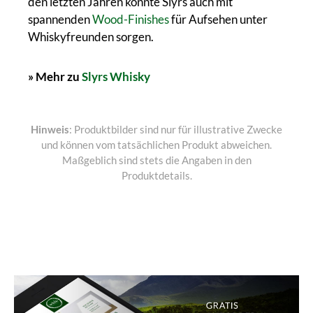
den letzten Jahren konnte Slyrs auch mit
spannenden
Wood-Finishes
für Aufsehen unter
Whiskyfreunden sorgen.
» Mehr zu
Slyrs Whisky
Hinweis
: Produktbilder sind nur für illustrative Zwecke
und können vom tatsächlichen Produkt abweichen.
Maßgeblich sind stets die Angaben in den
Produktdetails.