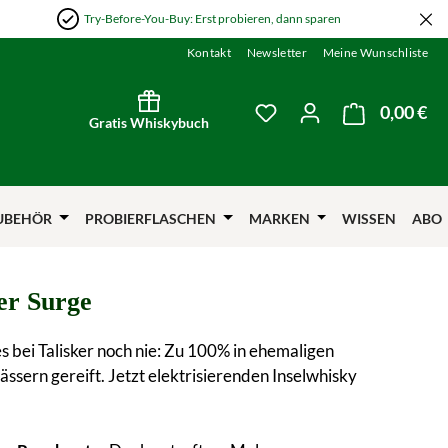
Try-Before-You-Buy: Erst probieren, dann sparen
Kontakt
Newsletter
Meine Wunschliste
0,00 €
Wa
Du hast 0 Produkte auf
Gratis Whiskybuch
UBEHÖR
PROBIERFLASCHEN
MARKEN
WISSEN
ABO
er Surge
s bei Talisker noch nie: Zu 100% in ehemaligen
ssern gereift. Jetzt elektrisierenden Inselwhisky
.