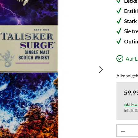
Lecke
Erstk
Stark
Sie tr
Optim
Auf L
Alkoholgeh
59,9
inkl. Mw
Inhalt:
0
Produk