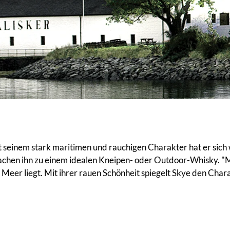
t seinem stark maritimen und rauchigen Charakter hat er sic
achen ihn zu einem idealen Kneipen- oder Outdoor-Whisky. "M
am Meer liegt. Mit ihrer rauen Schönheit spiegelt Skye den Cha