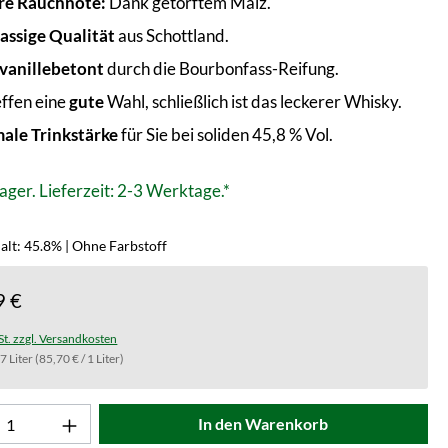
re Rauchnote:
Dank getorftem Malz.
lassige Qualität
aus Schottland.
 vanillebetont
durch die Bourbonfass-Reifung.
effen eine
gute
Wahl, schließlich ist das leckerer Whisky.
ale Trinkstärke
für Sie bei soliden 45,8 % Vol.
ager. Lieferzeit: 2-3 Werktage.*
alt: 45.8% | Ohne Farbstoff
9 €
St. zzgl. Versandkosten
.7 Liter
(85,70 € / 1 Liter)
t Anzahl: Gib den gewünschten Wert ein od
In den Warenkorb