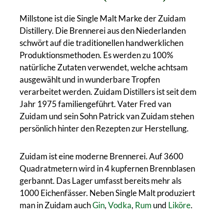
Millstone ist die Single Malt Marke der Zuidam
Distillery. Die Brennerei aus den Niederlanden
schwört auf die traditionellen handwerklichen
Produktionsmethoden. Es werden zu 100%
natürliche Zutaten verwendet, welche achtsam
ausgewählt und in wunderbare Tropfen
verarbeitet werden. Zuidam Distillers ist seit dem
Jahr 1975 familiengeführt. Vater Fred van
Zuidam und sein Sohn Patrick van Zuidam stehen
persönlich hinter den Rezepten zur Herstellung.
Zuidam ist eine moderne Brennerei. Auf 3600
Quadratmetern wird in 4 kupfernen Brennblasen
gerbannt. Das Lager umfasst bereits mehr als
1000 Eichenfässer. Neben Single Malt produziert
man in Zuidam auch
Gin
,
Vodka
,
Rum
und
Liköre
.