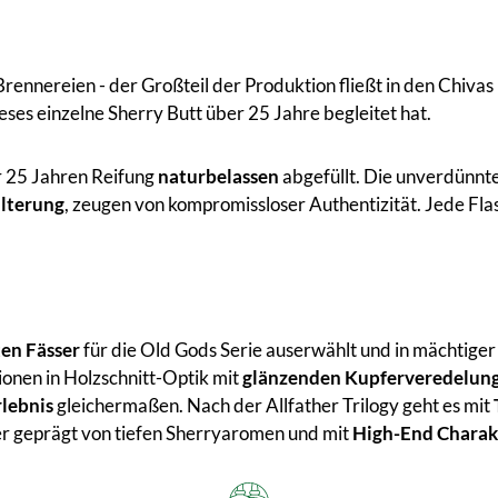
rennereien - der Großteil der Produktion fließt in den Chiva
eses einzelne Sherry Butt über 25 Jahre begleitet hat.
r 25 Jahren Reifung
naturbelassen
abgefüllt. Die unverdünnt
ilterung
, zeugen von kompromissloser Authentizität. Jede Fla
ten Fässer
für die Old Gods Serie auserwählt und in mächtiger
tionen in Holzschnitt-Optik mit
glänzenden Kupferveredelun
rlebnis
gleichermaßen. Nach der Allfather Trilogy geht es mit
der geprägt von tiefen Sherryaromen und mit
High-End Charak