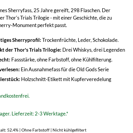
lnes Sherryfass, 25 Jahre gereift, 298 Flaschen. Der
r Thor's Trials Trilogie - mit einer Geschichte, die zu
herry-Monument perfekt passt.
iges Sherryprofil:
Trockenfrüchte, Leder, Schokolade.
t der Thor's Trials Trilogie:
Drei Whiskys, drei Legenden
echt:
Fassstärke, ohne Farbstoff, ohne Kühlfilterung.
erlesen:
Ein Ausnahmefass für die Old Gods Serie
erstück:
Holzschnitt-Etikett mit Kupferveredelung
ndkostenfrei.
ager. Lieferzeit: 2-3 Werktage.*
lt: 52.4% | Ohne Farbstoff | Nicht kühlgefiltert