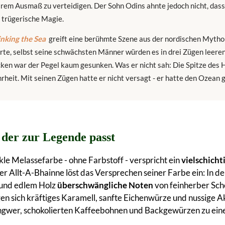
rem Ausmaß zu verteidigen. Der Sohn Odins ahnte jedoch nicht, dass
, trügerische Magie.
rinking the Sea
greift eine berühmte Szene aus der nordischen Mythol
rte, selbst seine schwächsten Männer würden es in drei Zügen leeren
cken war der Pegel kaum gesunken. Was er nicht sah: Die Spitze des
rheit. Mit seinen Zügen hatte er nicht versagt - er hatte den Ozean 
 der zur Legende passt
kle Melassefarbe - ohne Farbstoff - verspricht ein
vielschich
er Allt-A-Bhainne löst das Versprechen seiner Farbe ein: In
 und edlem Holz
überschwängliche Noten
von feinherber Sch
gen sich kräftiges Karamell, sanfte Eichenwürze und nussige 
Ingwer, schokolierten Kaffeebohnen und Backgewürzen zu e