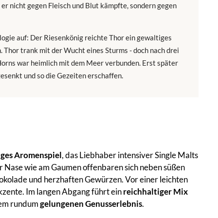
 er nicht gegen Fleisch und Blut kämpfte, sondern gegen
ogie auf: Der Riesenkönig reichte Thor ein gewaltiges
. Thor trank mit der Wucht eines Sturms - doch nach drei
 Horns war heimlich mit dem Meer verbunden. Erst später
gesenkt und so die Gezeiten erschaffen.
tiges Aromenspiel
, das Liebhaber intensiver Single Malts
 der Nase wie am Gaumen offenbaren sich neben süßen
okolade und herzhaften Gewürzen. Vor einer leichten
Akzente. Im langen Abgang führt ein
reichhaltiger Mix
inem rundum
gelungenen Genusserlebnis
.