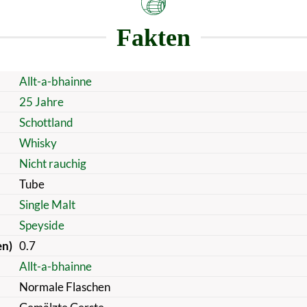
Fakten
Allt-a-bhainne
25 Jahre
Schottland
Whisky
Nicht rauchig
Tube
Single Malt
Speyside
en)
0.7
Allt-a-bhainne
Normale Flaschen