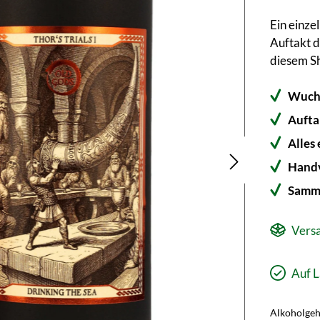
Ein einze
Auftakt de
diesem S
Wucht
Auftak
Alles 
Handv
Samml
Versa
Auf L
Alkoholgeha