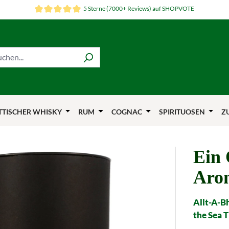
5 Sterne (7000+ Reviews) auf SHOPVOTE
TTISCHER WHISKY
RUM
COGNAC
SPIRITUOSEN
Z
Ein 
Aro
Allt-A-B
the Sea T