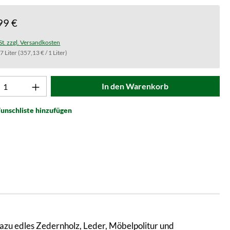
99 €
St. zzgl. Versandkosten
.7 Liter
(357,13 € / 1 Liter)
t Anzahl: Gib den gewünschten Wert ein od
In den Warenkorb
unschliste hinzufügen
Dazu edles Zedernholz, Leder, Möbelpolitur und