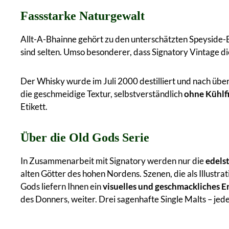
Fassstarke Naturgewalt
Allt-A-Bhainne gehört zu den unterschätzten Speyside-B
sind selten. Umso besonderer, dass Signatory Vintage di
Der Whisky wurde im Juli 2000 destilliert und nach übe
die geschmeidige Textur, selbstverständlich
ohne Kühlf
Etikett.
Über die Old Gods Serie
In Zusammenarbeit mit Signatory werden nur die
edels
alten Götter des hohen Nordens. Szenen, die als Illustra
Gods liefern Ihnen ein
visuelles und geschmackliches E
des Donners, weiter. Drei sagenhafte Single Malts – je