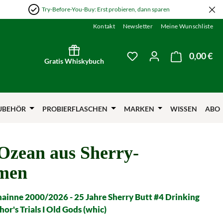
Try-Before-You-Buy: Erst probieren, dann sparen
Kontakt
Newsletter
Meine Wunschliste
0,00 €
Wa
Du hast 0 Produkte auf
Gratis Whiskybuch
UBEHÖR
PROBIERFLASCHEN
MARKEN
WISSEN
ABO
Ozean aus Sherry-
men
hainne 2000/2026 - 25 Jahre Sherry Butt #4 Drinking
hor's Trials I Old Gods (whic)