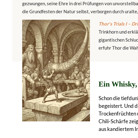
gezwungen, seine Ehre in drei Prüfungen von unvorstellba
die Grundfesten der Natur selbst, verborgen durch uralte
Thor's Trials I – D
Trinkhorn und erklä
gigantischen Schlu
erfuhr Thor die Wah
Ein Whisky,
Schon die tiefdun
begeistert. Und d
Trockenfrüchten
Chili-Schärfe zei
aus kandiertem 