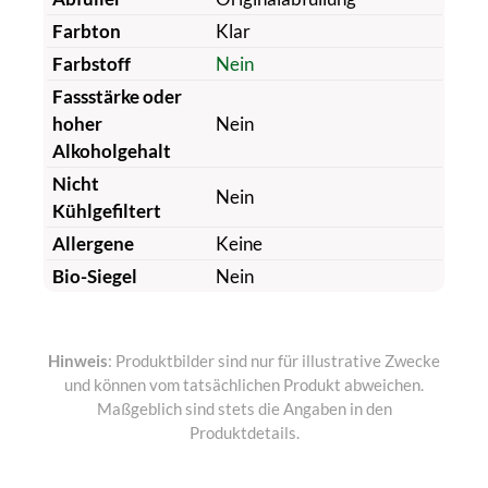
Farbton
Klar
Farbstoff
Nein
Fassstärke oder
hoher
Nein
Alkoholgehalt
Nicht
Nein
Kühlgefiltert
Allergene
Keine
Bio-Siegel
Nein
Hinweis
: Produktbilder sind nur für illustrative Zwecke
und können vom tatsächlichen Produkt abweichen.
Maßgeblich sind stets die Angaben in den
Produktdetails.