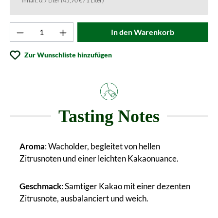
Inhalt:
0.7 Liter
(45,70 € / 1 Liter)
Produkt Anzahl: Gib den gewünschten Wert ei
In den Warenkorb
Zur Wunschliste hinzufügen
Tasting Notes
Aroma
: Wacholder, begleitet von hellen
Zitrusnoten und einer leichten Kakaonuance.
Geschmack
: Samtiger Kakao mit einer dezenten
Zitrusnote, ausbalanciert und weich.