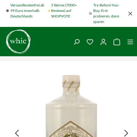
Versandkostenfrei ab
5 Sterne (7000+
Try-Before-You-
Zum Hauptinhalt springen
99 Euro innerhalb
Reviews) auf
Buy: Erst
Deutschlands
SHOPVOTE
probieren, dann
sparen
Du hast 0 Produkte
Warenko
Bildergalerie überspringen