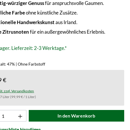
tig-würziger Genuss
für anspruchsvolle Gaumen.
liche Farbe
ohne künstliche Zusätze.
tionelle Handwerkskunst
aus Irland.
e Zitrusnoten
für ein außergewöhnliches Erlebnis.
ager. Lieferzeit: 2-3 Werktage.*
alt: 47% | Ohne Farbstoff
9 €
St. zzgl. Versandkosten
.7 Liter
(99,99 € / 1 Liter)
t Anzahl: Gib den gewünschten Wert ein od
In den Warenkorb
unschliste hinzufügen