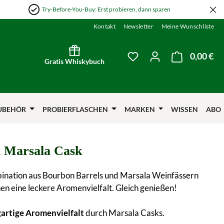
Try-Before-You-Buy: Erst probieren, dann sparen
Kontakt
Newsletter
Meine Wunschliste
0,00 €
Wa
Du hast 0 Produkte auf
Gratis Whiskybuch
UBEHÖR
PROBIERFLASCHEN
MARKEN
WISSEN
ABO
 Marsala Cask
ination aus Bourbon Barrels und Marsala Weinfässern
nen eine leckere Aromenvielfalt. Gleich genießen!
gartige Aromenvielfalt
durch Marsala Casks.