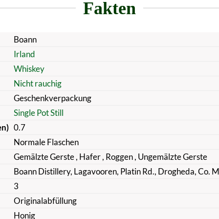
Fakten
Boann
Irland
Whiskey
Nicht rauchig
Geschenkverpackung
Single Pot Still
en)
0.7
Normale Flaschen
Gemälzte Gerste
, Hafer
, Roggen
, Ungemälzte Gerste
Boann Distillery, Lagavooren, Platin Rd., Drogheda, Co. 
3
Originalabfüllung
Honig