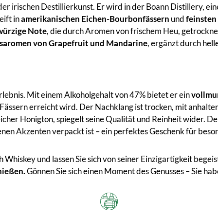
 irischen Destillierkunst. Er wird in der Boann Distillery, e
eift in
amerikanischen Eichen-Bourbonfässern
und
feinsten
würzige Note
, die durch Aromen von frischem Heu, getrockn
usaromen von Grapefruit und Mandarine
, ergänzt durch he
Erlebnis. Mit einem Alkoholgehalt von 47% bietet er ein
vollmu
n Fässern erreicht wird. Der Nachklang ist trocken, mit anhalt
icher Honigton, spiegelt seine Qualität und Reinheit wider. 
denen Akzenten verpackt ist – ein perfektes Geschenk für beso
h Whiskey und lassen Sie sich von seiner Einzigartigkeit begei
nießen.
Gönnen Sie sich einen Moment des Genusses – Sie habe