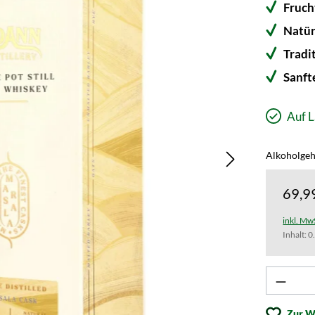
Fruch
Natür
Tradi
Sanft
Auf L
Alkoholgeh
69,9
inkl. Mw
Inhalt:
0
Produk
Zur W