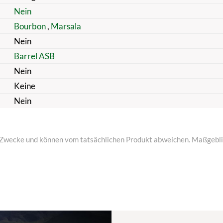
Nein
Bourbon
,
Marsala
Nein
Barrel ASB
Nein
Keine
Nein
ive Zwecke und können vom tatsächlichen Produkt abweichen. Maßgeblic