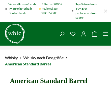
Versandkostenfrei ab
5 Sterne (7000+
Try-Before-You-
Zum Hauptinhalt springen
99 Euro innerhalb
Reviews) auf
Buy: Erst
Deutschlands
SHOPVOTE
probieren, dann
sparen
Du hast 0 Produkte
Warenko
/
/
Whisky
Whisky nach Fassgröße
American Standard Barrel
American Standard Barrel