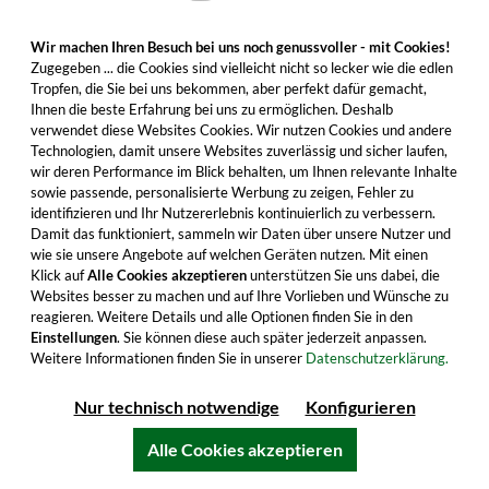
den USA. Den sollten Sie unbedingt probieren,
Wir machen Ihren Besuch bei uns noch genussvoller - mit Cookies!
auch als Scotch-Whisky-Fan. Jetzt bestellen!
Zugegeben ... die Cookies sind vielleicht nicht so lecker wie die edlen
Tropfen, die Sie bei uns bekommen, aber perfekt dafür gemacht,
79,99 €
67,19 €
Ihnen die beste Erfahrung bei uns zu ermöglichen. Deshalb
Inhalt: 0.7 Liter (95,99 €/Liter)
verwendet diese Websites Cookies. Wir nutzen Cookies und andere
30-Tage-Bestpreis**: 54,88 €
Technologien, damit unsere Websites zuverlässig und sicher laufen,
inkl. MwSt. zzgl. Versandkosten
wir deren Performance im Blick behalten, um Ihnen relevante Inhalte
sowie passende, personalisierte Werbung zu zeigen, Fehler zu
identifizieren und Ihr Nutzererlebnis kontinuierlich zu verbessern.
Damit das funktioniert, sammeln wir Daten über unsere Nutzer und
wie sie unsere Angebote auf welchen Geräten nutzen. Mit einen
In den Warenkorb
Klick auf
Alle Cookies akzeptieren
unterstützen Sie uns dabei, die
Websites besser zu machen und auf Ihre Vorlieben und Wünsche zu
Alle Produktmerkmale
reagieren. Weitere Details und alle Optionen finden Sie in den
Einstellungen
. Sie können diese auch später jederzeit anpassen.
Weitere Informationen finden Sie in unserer
Datenschutzerklärung.
Nur technisch notwendige
Konfigurieren
Alle Cookies akzeptieren