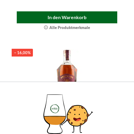
In den Warenkorb
Alle Produktmerkmale
– 16,00%
Westward American Single Malt Whiskey
Pinot Noir Cask Finish
Ein Single Malt Fruchtbombe am Gaumen aus