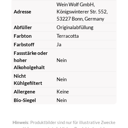
Wein Wolf GmbH,
Adresse
Königswinterer Str. 552,
53227 Bonn, Germany
Abfüller
Originalabfüllung
Farbton
Terracotta
Farbstoff
Ja
Fassstärke oder
hoher
Nein
Alkoholgehalt
Nicht
Nein
Kühlgefiltert
Allergene
Keine
Bio-Siegel
Nein
Hinweis
: Produktbilder sind nur für illustrative Zwecke