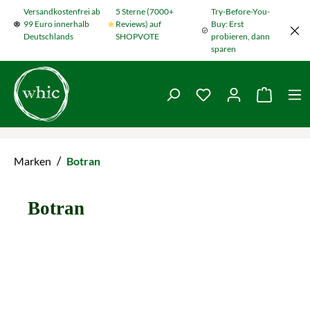
Versandkostenfrei ab
5 Sterne (7000+
Try-Before-You-
Zum Hauptinhalt springen
99 Euro innerhalb
Reviews) auf
Buy: Erst
Deutschlands
SHOPVOTE
probieren, dann
sparen
Du hast 0 Produkte
Warenko
/
Marken
Botran
Botran