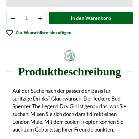
Produkt Anzahl: Gib den gewünschten Wert ei
In den Warenkorb
Zur Wunschliste hinzufügen
Produktbeschreibung
Auf der Suche nach der passenden Basis für
spritzige Drinks? Glückwunsch: Der
leckere
Bud
Spencer The Legend Dry Gin ist genau das, was Sie
suchen. Mixen Sie sich doch damit direkt einen
London Mule. Mit dem coolen Tropfen können Sie
auch zum Geburtstag Ihrer Freunde punkten.