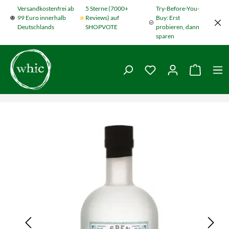
Versandkostenfrei ab
5 Sterne (7000+
Try-Before-You-
Zum Hauptinhalt springen
99 Euro innerhalb
Reviews) auf
Buy: Erst
Deutschlands
SHOPVOTE
probieren, dann
sparen
Du hast 0 Produkte
Warenko
Bildergalerie überspringen