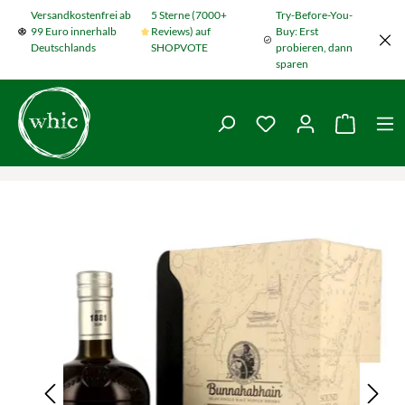
Versandkostenfrei ab
5 Sterne (7000+
Try-Before-You-
Zum Hauptinhalt springen
99 Euro innerhalb
Reviews) auf
Buy: Erst
Deutschlands
SHOPVOTE
probieren, dann
sparen
Du hast 0 Produkte
Warenko
Bildergalerie überspringen