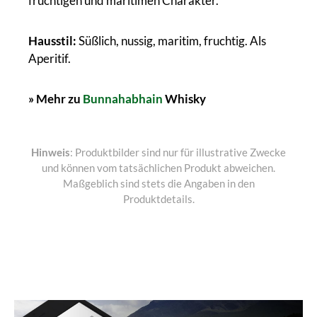
fruchtigen und maritimen Charakter.
Hausstil:
Süßlich, nussig, maritim, fruchtig. Als
Aperitif.
» Mehr zu
Bunnahabhain
Whisky
Hinweis
: Produktbilder sind nur für illustrative Zwecke
und können vom tatsächlichen Produkt abweichen.
Maßgeblich sind stets die Angaben in den
Produktdetails.