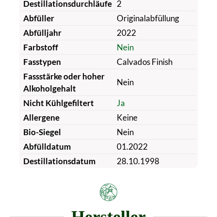
Destillationsdurchläufe
2
Abfüller
Originalabfüllung
Abfülljahr
2022
Farbstoff
Nein
Fasstypen
Calvados Finish
Fassstärke oder hoher
Nein
Alkoholgehalt
Nicht Kühlgefiltert
Ja
Allergene
Keine
Bio-Siegel
Nein
Abfülldatum
01.2022
Destillationsdatum
28.10.1998
Hersteller