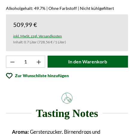
Alkoholgehalt: 49.7% | Ohne Farbstoff | Nicht kühlgefiltert
509,99 €
inkl. MwSt. zzgl. Versandkosten
Inhalt:
0.7 Liter
(728,56 € / 1 Liter)
Produkt Anzahl: Gib den gewünschten Wert ei
In den Warenkorb
Zur Wunschliste hinzufügen
Tasting Notes
Aroma:
Gerstenzucker, Birnendrops und